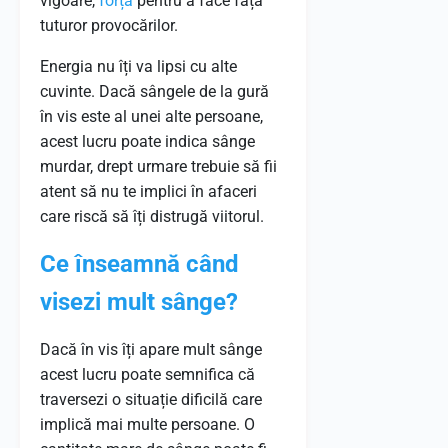
vigoare,
forță
pentru a face față
tuturor provocărilor.
Energia nu îți va lipsi cu alte
cuvinte. Dacă sângele de la gură
în vis este al unei alte persoane,
acest lucru poate indica sânge
murdar, drept urmare trebuie să fii
atent să nu te implici în afaceri
care riscă să îți distrugă viitorul.
Ce înseamnă când
visezi mult sânge?
Dacă în vis îți apare mult sânge
acest lucru poate semnifica că
traversezi o situație dificilă care
implică mai multe persoane. O