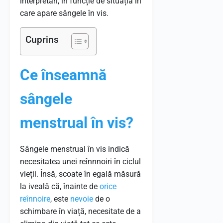
interpretări, în funcție de situația în
care apare sângele în vis.
Cuprins
Ce înseamnă
sângele
menstrual în vis?
Sângele menstrual în vis indică
necesitatea unei reînnnoiri în ciclul
vieții. Însă, scoate în egală măsură
la iveală că, înainte de
orice
reînnoire
, este
nevoie
de o
schimbare în viață, necesitate de a