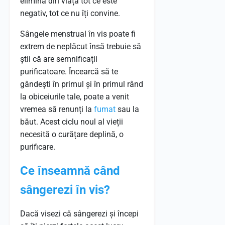
elimina din viață tot ce este
negativ, tot ce nu îți convine.
Sângele menstrual în vis poate fi
extrem de neplăcut însă trebuie să
știi că are semnificații
purificatoare. Încearcă să te
gândești în primul și în primul rând
la obiceiurile tale, poate a venit
vremea să renunți la
fumat
sau la
băut. Acest ciclu noul al vieții
necesită o curățare deplină, o
purificare.
Ce înseamnă când
sângerezi în vis?
Dacă visezi că sângerezi și începi