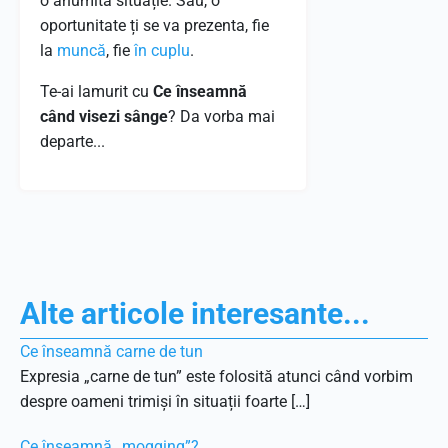
o anumită situație. Sau, o
oportunitate ți se va prezenta, fie
la
muncă
, fie
în cuplu
.
Te-ai lamurit cu
Ce înseamnă
când visezi sânge
? Da vorba mai
departe...
Alte articole interesante...
Ce înseamnă carne de tun
Expresia „carne de tun” este folosită atunci când vorbim
despre oameni trimiși în situații foarte […]
Ce înseamnă „mogging”?