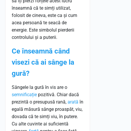
să îți pierzi forțele acest lucru
înseamnă că te simți utilizat,
folosit de cineva, este ca și cum
acea persoană te seacă de
energie. Este simbolul pierderii
controlului și a puterii.
Ce înseamnă când
visezi că ai sânge la
gură?
Sângele la gură în vis are o
semnificație
pozitivă. Chiar dacă
prezintă o presupusă rană,
arată
în
egală măsură sânge proaspăt, viu,
dovada că te simți viu, în putere.
Cu alte cuvinte ai suficientă