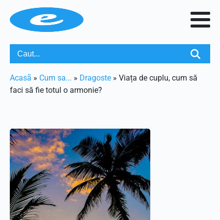
Acasã
»
Cum sa...
»
Dragoste
»
Viața de cuplu, cum să
faci să fie totul o armonie?