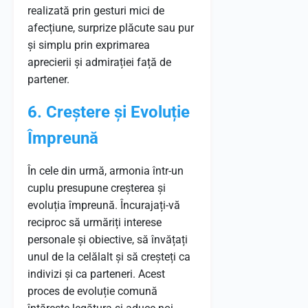
realizată prin gesturi mici de
afecțiune, surprize plăcute sau pur
și simplu prin exprimarea
aprecierii și admirației față de
partener.
6. Creștere și Evoluție
Împreună
În cele din urmă, armonia într-un
cuplu presupune creșterea și
evoluția împreună. Încurajați-vă
reciproc să urmăriți interese
personale și obiective, să învățați
unul de la celălalt și să creșteți ca
indivizi și ca parteneri. Acest
proces de evoluție comună