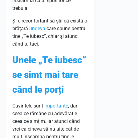
înseamnă că ai spus tot ce
trebuia.
Și e reconfortant să știi că există o
brățară
undeva
care spune pentru
tine „Te iubesc”, chiar și atunci
când tu taci.
Unele „Te iubesc”
se simt mai tare
când le porți
Cuvintele sunt
importante
, dar
ceea ce rămâne cu adevărat e
ceea ce simțim. Iar atunci când
vrei ca cineva să nu uite cât de
mult înseamnă pentru tine, e