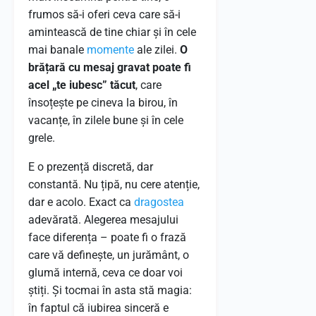
frumos să-i oferi ceva care să-i
amintească de tine chiar și în cele
mai banale
momente
ale zilei.
O
brățară cu mesaj gravat poate fi
acel „te iubesc” tăcut
, care
însoțește pe cineva la birou, în
vacanțe, în zilele bune și în cele
grele.
E o prezență discretă, dar
constantă. Nu țipă, nu cere atenție,
dar e acolo. Exact ca
dragostea
adevărată. Alegerea mesajului
face diferența – poate fi o frază
care vă definește, un jurământ, o
glumă internă, ceva ce doar voi
știți. Și tocmai în asta stă magia:
în faptul că iubirea sinceră e