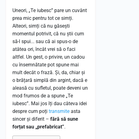
Uneori, „Te iubesc” pare un cuvânt
prea mic pentru tot ce simți.
Alteori, simți că nu găsești
momentul potrivit, că nu știi cum
să-l spui... sau că ai spus-o de
atâtea ori, încât vrei să o faci
altfel. Un gest, o privire, un cadou
cu însemnătate pot spune mai
mult decât o frază. Și, da, chiar și
o brățară simplă din argint, dacă e
aleasă cu sufletul, poate deveni un
mod frumos de a spune „Te
iubesc”. Mai jos îți dau câteva idei
despre cum poți
transmite
asta
sincer și diferit –
fără să sune
forțat sau „prefabricat”
.