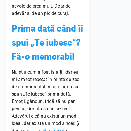
nevoie de prea mult. Doar de
adevăr și de un pic de curaj.
Prima dată când îi
spui „Te iubesc”?
Fă-o memorabil
Nu știu cum a fost la alții, dar eu
mi-am tot repetat în minte de zeci
de ori momentul în care urma să-i
spun „Te iubesc” prima dată.
Emoții, gânduri, frică să nu par
penibil, dorința să fie perfect.
Adevărul e că nu există un mod
ideal, dar există un mod sincer. Și
dacă vrei ca
acel
moment
să