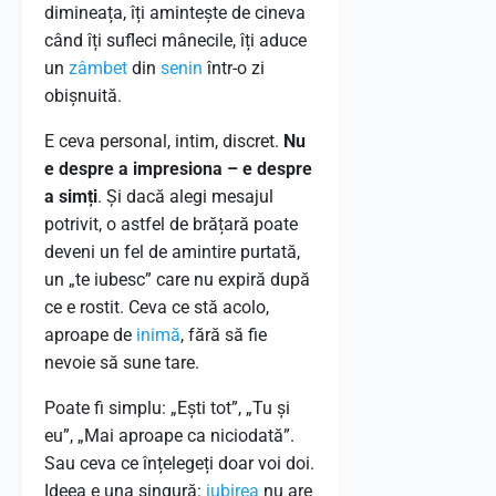
dimineața, îți amintește de cineva
când îți sufleci mânecile, îți aduce
un
zâmbet
din
senin
într-o zi
obișnuită.
E ceva personal, intim, discret.
Nu
e despre a impresiona – e despre
a simți
. Și dacă alegi mesajul
potrivit, o astfel de brățară poate
deveni un fel de amintire purtată,
un „te iubesc” care nu expiră după
ce e rostit. Ceva ce stă acolo,
aproape de
inimă
, fără să fie
nevoie să sune tare.
Poate fi simplu: „Ești tot”, „Tu și
eu”, „Mai aproape ca niciodată”.
Sau ceva ce înțelegeți doar voi doi.
Ideea e una singură:
iubirea
nu are