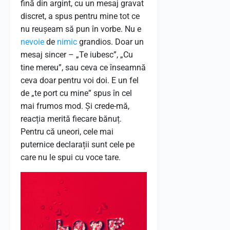
fină din argint, cu un mesaj gravat
discret, a spus pentru mine tot ce
nu reușeam să pun în vorbe. Nu e
nevoie
de
nimic
grandios. Doar un
mesaj sincer – „Te iubesc”, „Cu
tine mereu”, sau ceva ce înseamnă
ceva doar pentru voi doi. E un fel
de „te port cu mine” spus în cel
mai frumos mod. Și crede-mă,
reacția merită fiecare bănuț.
Pentru că uneori, cele mai
puternice declarații sunt cele pe
care nu le spui cu voce tare.