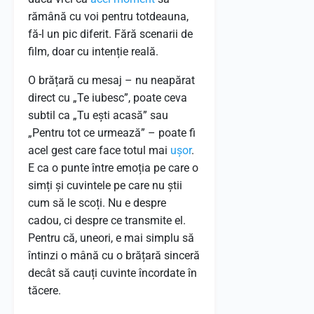
rămână cu voi pentru totdeauna,
fă-l un pic diferit. Fără scenarii de
film, doar cu intenție reală.
O brățară cu mesaj – nu neapărat
direct cu „Te iubesc”, poate ceva
subtil ca „Tu ești acasă” sau
„Pentru tot ce urmează” – poate fi
acel gest care face totul mai
ușor
.
E ca o punte între emoția pe care o
simți și cuvintele pe care nu știi
cum să le scoți. Nu e despre
cadou, ci despre ce transmite el.
Pentru că, uneori, e mai simplu să
întinzi o mână cu o brățară sinceră
decât să cauți cuvinte încordate în
tăcere.