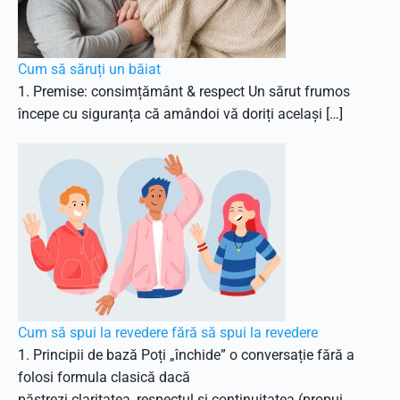
Cum să săruți un băiat
1. Premise: consimțământ & respect Un sărut frumos
începe cu siguranța că amândoi vă doriți același […]
Cum să spui la revedere fără să spui la revedere
1. Principii de bază Poți „închide” o conversație fără a
folosi formula clasică dacă
păstrezi claritatea, respectul și continuitatea (propui