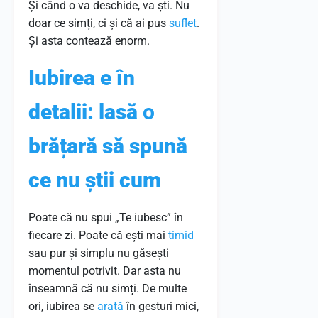
Și când o va deschide, va ști. Nu
doar ce simți, ci și că ai pus
suflet
.
Și asta contează enorm.
Iubirea e în
detalii: lasă
o
brățară să spună
ce nu știi cum
Poate că nu spui „Te iubesc” în
fiecare zi. Poate că ești mai
timid
sau pur și simplu nu găsești
momentul potrivit. Dar asta nu
înseamnă că nu simți. De multe
ori, iubirea se
arată
în gesturi mici,