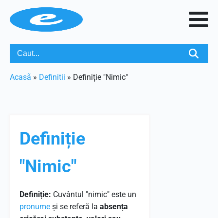
Acasã
»
Definitii
»
Definiție "Nimic"
Definiție
"Nimic"
Definiție:
Cuvântul "nimic" este un
pronume
și se referă la
absența