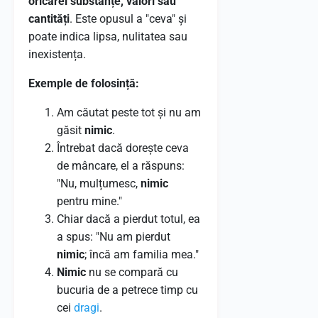
oricărei substanțe, valori sau
cantități
. Este opusul a "ceva" și
poate indica lipsa, nulitatea sau
inexistența.
Exemple de folosință:
Am căutat peste tot și nu am
găsit
nimic
.
Întrebat dacă dorește ceva
de mâncare, el a răspuns:
"Nu, mulțumesc,
nimic
pentru mine."
Chiar dacă a pierdut totul, ea
a spus: "Nu am pierdut
nimic
; încă am familia mea."
Nimic
nu se compară cu
bucuria de a petrece timp cu
cei
dragi
.