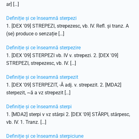
ar] […]
Definiție și ce înseamnă sterpezi
1. [DEX '09] STREPEZI, strepezesc, vb. IV. Refl. și tranz. A
(se) produce o senzație […]
Definiție și ce înseamnă sterpezire
1. [DEX '09] STERPEZI vb. IV v. strepezi. 2. [DEX '09]
STREPEZI, strepezesc, vb. IV. […]
Definiție și ce înseamnă sterpezit
1. [DEX '09] STERPEZIT, -Ă adj. v. strepezit. 2. [MDA2]
sterpezit, ~ă a vz strepezit […]
Definiție și ce înseamnă sterpi
1. [MDA2] sterpi v vz stârpi 2. [DEX '09] STÂRPI, stârpesc,
vb. IV. 1. Tranz. […]
Definiție și ce înseamnă sterpiciune