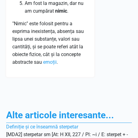
Am fost la magazin, dar nu
am cumpărat
nimic
.
"Nimic" este folosit pentru a
exprima inexistența, absența sau
lipsa unei substanțe, valori sau
cantități, și se poate referi atât la
obiecte fizice, cât și la concepte
abstracte sau
emoții
.
Alte articole interesante...
Definiție și ce înseamnă sterpetar
[MDA2] sterpetar sm [At: H XII, 227 / Pl: ~i / E: sterpet + -