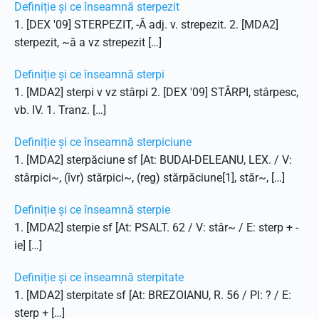
Definiție și ce înseamnă sterpezit
1. [DEX '09] STERPEZIT, -Ă adj. v. strepezit. 2. [MDA2]
sterpezit, ~ă a vz strepezit […]
Definiție și ce înseamnă sterpi
1. [MDA2] sterpi v vz stârpi 2. [DEX '09] STÂRPI, stârpesc,
vb. IV. 1. Tranz. […]
Definiție și ce înseamnă sterpiciune
1. [MDA2] sterpăciune sf [At: BUDAI-DELEANU, LEX. / V:
stârpici~, (îvr) stărpici~, (reg) stărpăciune[1], stăr~, […]
Definiție și ce înseamnă sterpie
1. [MDA2] sterpie sf [At: PSALT. 62 / V: stâr~ / E: sterp + -
ie] […]
Definiție și ce înseamnă sterpitate
1. [MDA2] sterpitate sf [At: BREZOIANU, R. 56 / Pl: ? / E:
sterp + […]