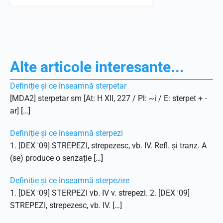
Alte articole interesante...
Definiție și ce înseamnă sterpetar
[MDA2] sterpetar sm [At: H XII, 227 / Pl: ~i / E: sterpet + -
ar] […]
Definiție și ce înseamnă sterpezi
1. [DEX '09] STREPEZI, strepezesc, vb. IV. Refl. și tranz. A
(se) produce o senzație […]
Definiție și ce înseamnă sterpezire
1. [DEX '09] STERPEZI vb. IV v. strepezi. 2. [DEX '09]
STREPEZI, strepezesc, vb. IV. […]