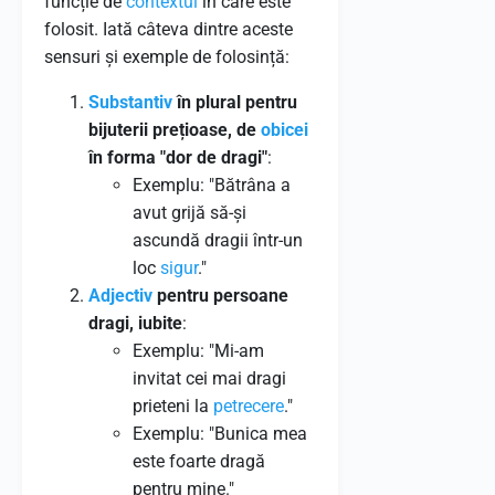
funcție de
contextul
în care este
folosit. Iată câteva dintre aceste
sensuri și exemple de folosință:
Substantiv
în plural pentru
bijuterii prețioase, de
obicei
în forma "dor de dragi"
:
Exemplu: "Bătrâna a
avut grijă să-și
ascundă dragii într-un
loc
sigur
."
Adjectiv
pentru persoane
dragi, iubite
:
Exemplu: "Mi-am
invitat cei mai dragi
prieteni la
petrecere
."
Exemplu: "Bunica mea
este foarte dragă
pentru mine."