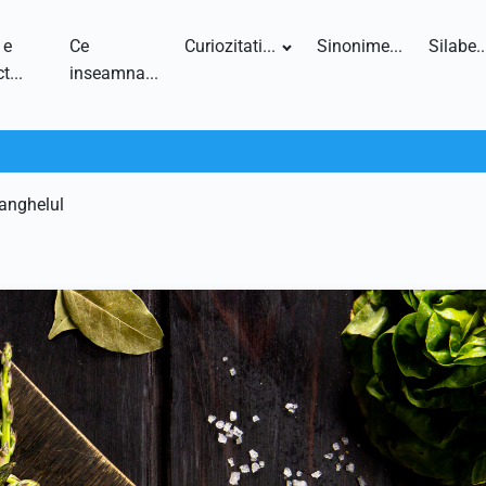
 e
Ce
Curiozitati...
Sinonime...
Silabe..
t...
inseamna...
anghelul