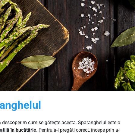
anghelul
ă
descoperim cum
se
gătește
acesta
. Sparanghelul este o
tilă în bucătărie
. Pentru a-l pregăti corect, începe prin a-l