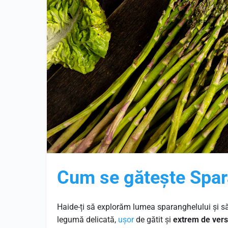
Cum se gătește Spar
Haide-
ți
să
explorăm
lumea
sparanghelului
și
s
legumă delicată,
ușor
de gătit și
extrem de versa