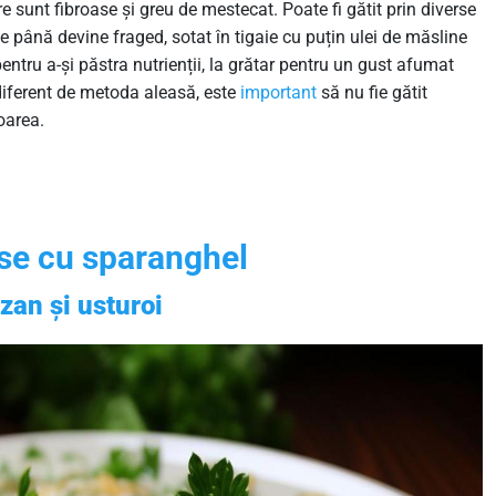
 sunt fibroase și greu de mestecat. Poate fi gătit prin diverse
e până devine fraged, sotat în tigaie cu puțin ulei de măsline
pentru a-și păstra nutrienții, la grătar pentru un gust afumat
diferent de metoda aleasă, este
important
să nu fie gătit
oarea.
se cu sparanghel
zan și usturoi