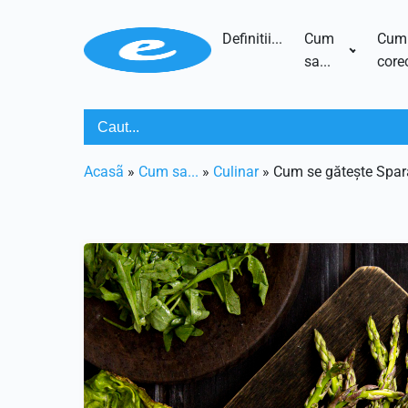
Definitii...
Cum
Cum
sa...
corec
Acasã
»
Cum sa...
»
Culinar
»
Cum se gătește Spar