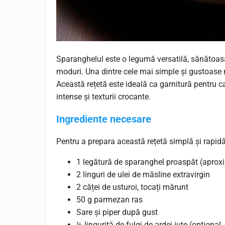
Sparanghelul este o legumă versatilă, sănătoasă
moduri. Una dintre cele mai simple și gustoase 
Această rețetă este ideală ca garnitură pentru c
intense și texturii crocante.
Ingrediente necesare
Pentru a prepara această rețetă simplă și rapidă
1 legătură de sparanghel proaspăt (aprox
2 linguri de ulei de măsline extravirgin
2 căței de usturoi, tocați mărunt
50 g parmezan ras
Sare și piper după gust
½ linguriță de fulgi de ardei iute (opțional