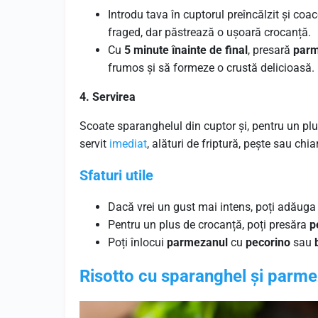
Introdu tava în cuptorul preîncălzit și co
fraged, dar păstrează o ușoară crocanță.
Cu
5 minute înainte de final
, presară
parm
frumos și să formeze o crustă delicioasă.
4. Servirea
Scoate sparanghelul din cuptor și, pentru un plu
servit
imediat
, alături de friptură, pește sau chiar
Sfaturi utile
Dacă vrei un gust mai intens, poți adăug
Pentru un plus de crocanță, poți presăra
p
Poți înlocui
parmezanul
cu
pecorino
sau
Risotto cu sparanghel și parm