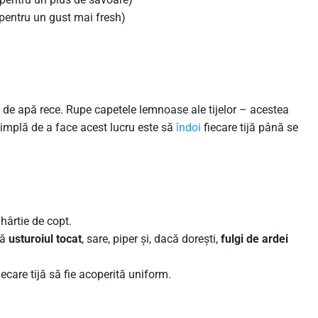
 pentru un gust mai fresh)
t de apă rece. Rupe capetele lemnoase ale tijelor – acestea
implă de a face acest lucru este să
îndoi
fiecare tijă până se
hârtie de copt.
ră
usturoiul tocat
, sare, piper și, dacă dorești,
fulgi de ardei
ecare tijă să fie acoperită uniform.