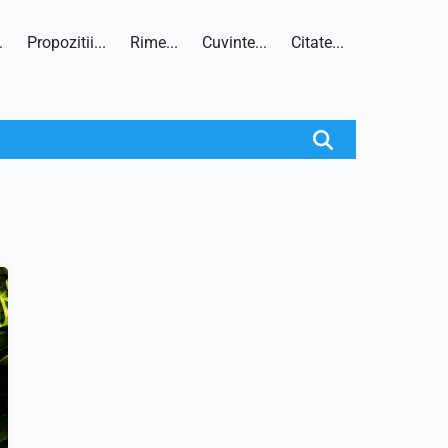
.
Propozitii...
Rime...
Cuvinte...
Citate...