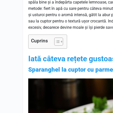
spăla bine și a îndepărta capetele lemnoase, care
metode: fiert în apă cu sare pentru câteva minut
și usturoi pentru o aromă intensă, gătit la abur 
sau la cuptor pentru o textură ușor crocantă. In
excesiv, deoarece devine moale și își pierde sav
Cuprins
Ia
tă
câteva
rețete
gustoa
Sparanghel la cuptor cu parme