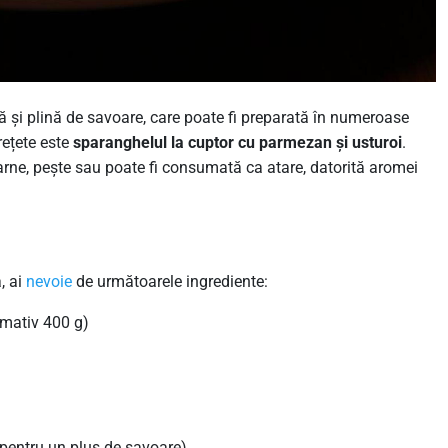
 și plină de savoare, care poate fi preparată în numeroase
rețete este
sparanghelul la cuptor cu parmezan și usturoi
.
arne, pește sau poate fi consumată ca atare, datorită aromei
, ai
nevoie
de următoarele ingrediente:
imativ 400 g)
, pentru un plus de savoare)