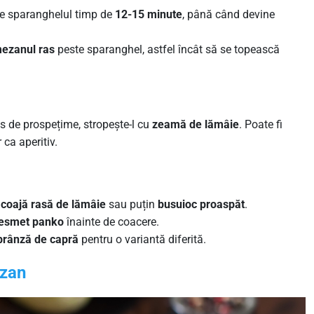
ace sparanghelul timp de
12-15 minute
, până când devine
ezanul ras
peste sparanghel, astfel încât să se topească
s de prospețime, stropește-l cu
zeamă de lămâie
. Poate fi
 ca aperitiv.
a
coajă rasă de lămâie
sau puțin
busuioc proaspăt
.
esmet panko
înainte de coacere.
brânză de capră
pentru o variantă diferită.
ezan