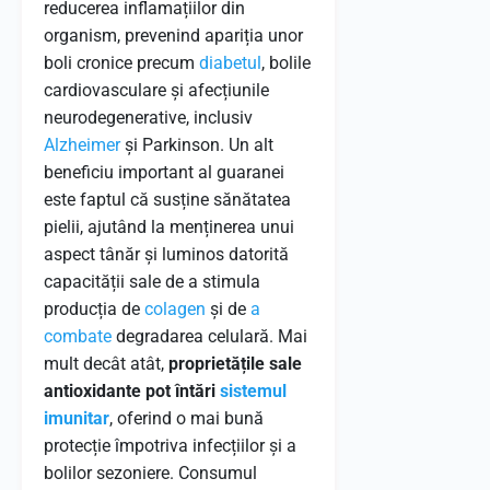
reducerea inflamațiilor din
organism, prevenind apariția unor
boli cronice precum
diabetul
, bolile
cardiovasculare și afecțiunile
neurodegenerative, inclusiv
Alzheimer
și Parkinson. Un alt
beneficiu important al guaranei
este faptul că susține sănătatea
pielii, ajutând la menținerea unui
aspect tânăr și luminos datorită
capacității sale de a stimula
producția de
colagen
și de
a
combate
degradarea celulară. Mai
mult decât atât,
proprietățile sale
antioxidante pot întări
sistemul
imunitar
, oferind o mai bună
protecție împotriva infecțiilor și a
bolilor sezoniere. Consumul