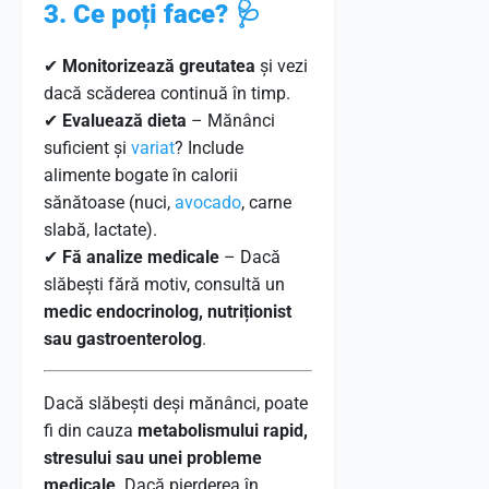
3. Ce poți face?
🩺
✔
Monitorizează greutatea
și vezi
dacă scăderea continuă în timp.
✔
Evaluează dieta
– Mănânci
suficient și
variat
? Include
alimente bogate în calorii
sănătoase (nuci,
avocado
, carne
slabă, lactate).
✔
Fă analize medicale
– Dacă
slăbești fără motiv, consultă un
medic endocrinolog, nutriționist
sau gastroenterolog
.
Dacă slăbești deși mănânci, poate
fi din cauza
metabolismului rapid,
stresului sau unei probleme
medicale
. Dacă pierderea în