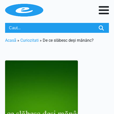
Acasã
»
Curiozitati
»
De ce slăbesc deși mănânc?