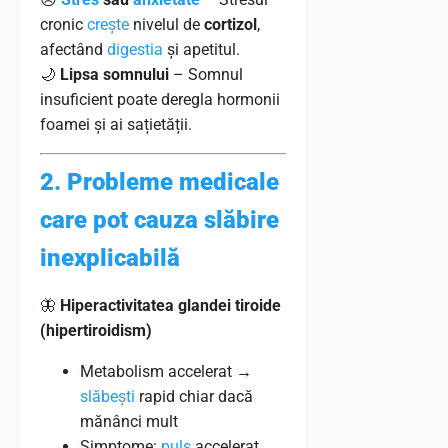
cronic
crește
nivelul de
cortizol
,
afectând
digestia
și apetitul.
🌙
Lipsa somnului
– Somnul
insuficient poate deregla hormonii
foamei și ai sațietății.
2. Probleme medicale
care pot cauza slăbire
inexplicabilă
🦋
Hiperactivitatea glandei tiroide
(hipertiroidism)
Metabolism accelerat →
slăbești
rapid chiar dacă
mănânci mult
Simptome:
puls
accelerat,