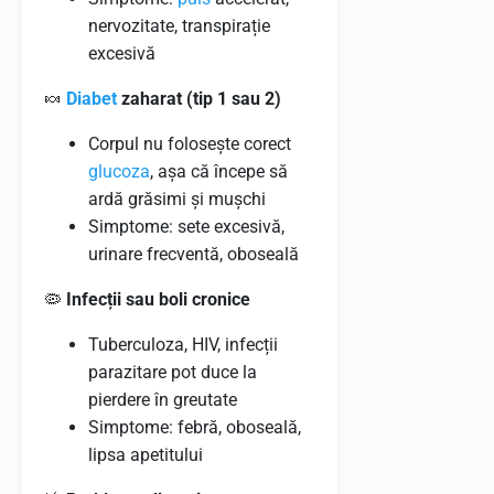
nervozitate, transpirație
excesivă
🍬
Diabet
zaharat (tip 1 sau 2)
Corpul nu folosește corect
glucoza
, așa că începe să
ardă grăsimi și mușchi
Simptome: sete excesivă,
urinare frecventă, oboseală
🦠
Infecții sau boli cronice
Tuberculoza, HIV, infecții
parazitare pot duce la
pierdere în greutate
Simptome: febră, oboseală,
lipsa apetitului