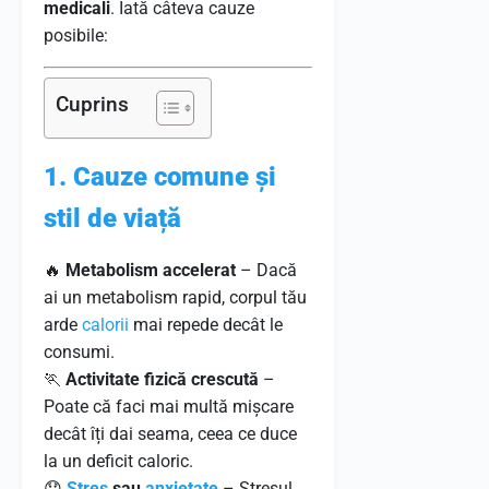
medicali
. Iată câteva cauze
posibile:
Cuprins
1. Cauze comune și
stil de viață
🔥
Metabolism accelerat
– Dacă
ai un metabolism rapid, corpul tău
arde
calorii
mai repede decât le
consumi.
🏃
Activitate fizică crescută
–
Poate că faci mai multă mișcare
decât îți dai seama, ceea ce duce
la un deficit caloric.
😞
Stres
sau
anxietate
– Stresul