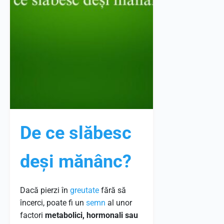
De ce slăbesc
deși mănânc?
Dacă pierzi în
greutate
fără să
încerci, poate fi un
semn
al unor
factori
metabolici, hormonali sau