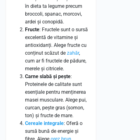
în dieta ta legume precum
broccoli, spanac, morcovi,
ardei și conopidă.
Fructe
: Fructele sunt o sursă
excelentă de vitamine și
antioxidanți. Alege fructe cu
conținut scăzut de
zahăr
,
cum ar fi fructele de pădure,
merele și citricele.
Carne slabă și pește
:
Proteinele de calitate sunt
esențiale pentru menținerea
masei musculare. Alege pui,
curcan, pește gras (somon,
ton) și fructe de mare.
Cereale integrale
: Oferă o
sursă bună de energie și
fibre. Alege
orez brun
,