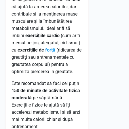
că ajută la arderea caloriilor, dar
contribuie și la menținerea masei
musculare și la îmbunătățirea
metabolismului. Ideal ar fi să
îmbini
exercițiile cardio
(cum ar fi
mersul pe jos, alergatul, ciclismul)
cu
exercițiile de
forță
(ridicarea de
greutăți sau antrenamentele cu
greutatea corpului) pentru a
optimiza pierderea în greutate.
Este recomandat să faci cel puțin
150 de minute de activitate fizică
moderată
pe săptămână.
Exercițiile fizice te ajută să îți
accelerezi metabolismul și să arzi
mai multe calorii chiar și după
antrenament.