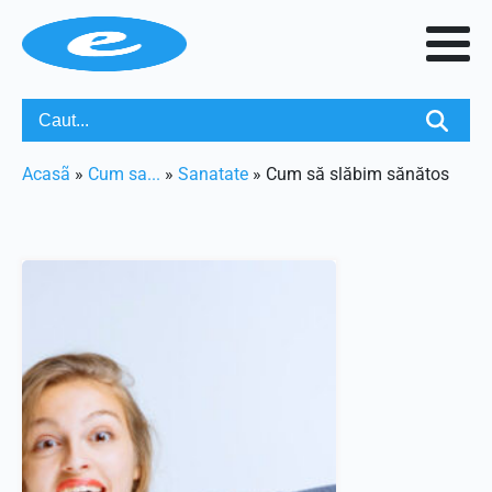
Acasã
»
Cum sa...
»
Sanatate
»
Cum să slăbim sănătos