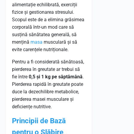
alimentație echilibrată, exerciții
fizice și gestionarea stresului.
Scopul este de a elimina grăsimea
corporală într-un mod care să
susțină sănătatea generală, să
mențină
masa
musculară și să
evite carențele nutriționale.
Pentru a fi considerată sănătoasă,
pierderea în greutate ar trebui să
fie între
0,5 și 1 kg pe săptămână
.
Pierderea rapidă în greutate poate
duce la dezechilibre metabolice,
pierderea masei musculare și
deficiențe nutritive.
Principii de Bază
pentru o Slăbire