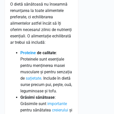
O dietă sănătoasă nu înseamnă
renunțarea la toate alimentele
preferate, ci echilibrarea
alimentelor astfel încât să îți
oferim necesarul zilnic de nutrienți
esențiali. O alimentație echilibrată
ar trebui să includă:
Proteine
de calitate
:
Proteinele sunt esențiale
pentru menținerea masei
musculare și pentru senzația
de
sațietate
. Include în dietă
surse precum pui, pește, ouă,
leguminoase și tofu.
Grăsimi sănătoase
:
Grăsimile sunt
importante
pentru sănătatea
creierului
și