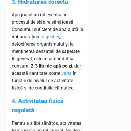
3.
Hidratarea corectă
Apa joacă un rol esențial în
procesul de slăbire sănătoasă.
Consumul suficient de apă ajută la
îmbunătățirea
digestiei
,
detoxifierea organismului și la
menținerea senzației de sațietate.
În general, este recomandat să
consumi
2-3 litri de apă pe zi
, dar
această cantitate poate
varia
în
funcție de nivelul de activitate
fizică și de condițiile climatice.
4.
Activitatea fizică
regulată
Pentru a slăbi sănătos, activitatea
fizică joacă un rol crucial. Nu doar