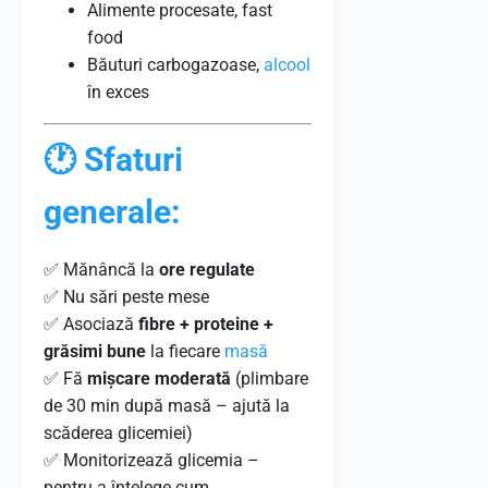
Alimente procesate, fast
food
Băuturi carbogazoase,
alcool
în exces
🕐 Sfaturi
generale:
✅ Mănâncă la
ore regulate
✅ Nu sări peste mese
✅ Asociază
fibre + proteine +
grăsimi bune
la fiecare
masă
✅ Fă
mișcare moderată
(plimbare
de 30 min după masă – ajută la
scăderea glicemiei)
✅ Monitorizează glicemia –
pentru a înțelege cum