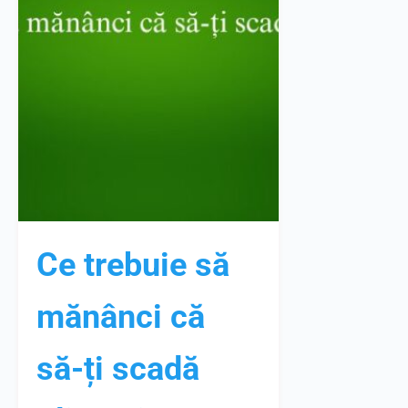
Ce trebuie să
mănânci că
să-ți scadă