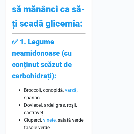
să mănânci ca să-
ți scadă glicemia:
✅
1. Legume
neamidonoase (cu
conținut scăzut de
carbohidrați):
Broccoli, conopidă,
varză
,
spanac
Dovlecel, ardei gras, roșii,
castraveți
Ciuperci,
vinete
, salată verde,
fasole verde