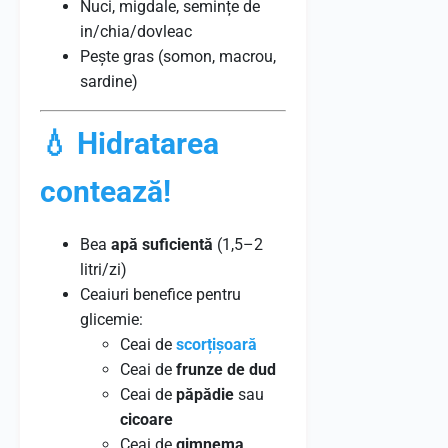
Nuci, migdale, semințe de
in/chia/dovleac
Pește gras (somon, macrou,
sardine)
💧 Hidratarea
contează!
Bea
apă suficientă
(1,5–2
litri/zi)
Ceaiuri benefice pentru
glicemie:
Ceai de
scorțișoară
Ceai de
frunze de dud
Ceai de
păpădie
sau
cicoare
Ceai de
gimnema