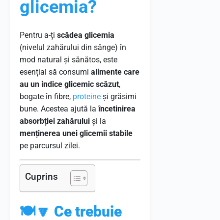
glicemia?
Pentru a-ți
scădea glicemia
(nivelul zahărului din sânge) în
mod natural și sănătos, este
esențial să consumi
alimente care
au un indice glicemic scăzut
,
bogate în fibre,
proteine
și grăsimi
bune. Acestea ajută la
încetinirea
absorbției zahărului
și la
menținerea unei glicemii stabile
pe parcursul zilei.
Cuprins
🍽️🔽
Ce trebuie