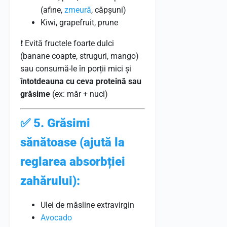
(afine,
zmeură
, căpșuni)
Kiwi, grapefruit, prune
❗ Evită fructele foarte dulci
(banane coapte, struguri, mango)
sau consumă-le în porții mici și
întotdeauna cu ceva proteină sau
grăsime
(ex: măr + nuci)
✅
5. Grăsimi
sănătoase (ajută la
reglarea absorbției
zahărului):
Ulei de măsline extravirgin
Avocado