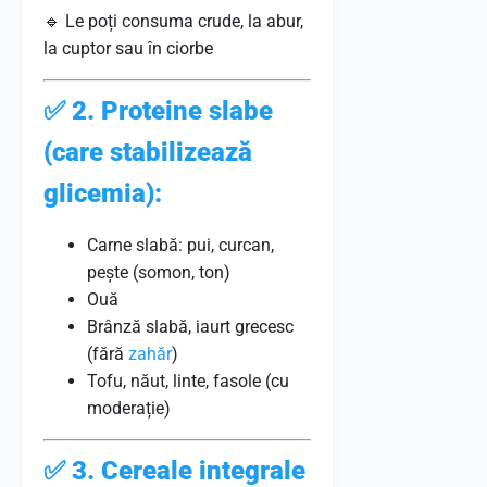
🔹 Le poți consuma crude, la abur,
la cuptor sau în ciorbe
✅
2. Proteine slabe
(care stabilizează
glicemia):
Carne slabă: pui, curcan,
pește (somon, ton)
Ouă
Brânză slabă, iaurt grecesc
(fără
zahăr
)
Tofu, năut, linte, fasole (cu
moderație)
✅
3. Cereale integrale