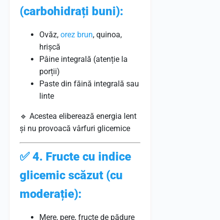
(carbohidrați buni):
Ovăz,
orez brun
, quinoa,
hrișcă
Pâine integrală (atenție la
porții)
Paste din făină integrală sau
linte
🔹 Acestea eliberează energia lent
și nu provoacă vârfuri glicemice
✅
4. Fructe cu indice
glicemic scăzut (cu
moderație):
Mere, pere, fructe de pădure