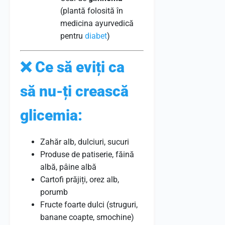
(plantă folosită în
medicina ayurvedică
pentru
diabet
)
❌
Ce să eviți ca
să nu-ți crească
glicemia:
Zahăr alb, dulciuri, sucuri
Produse de patiserie, făină
albă, pâine albă
Cartofi prăjiți, orez alb,
porumb
Fructe foarte dulci (struguri,
banane coapte, smochine)