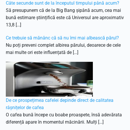
Câte secunde sunt de la începutul timpului până acum?
Să presupunem că de la Big Bang șipână acum, cea mai
bună estimare științifică este că Universul are aproximativ
13,8 […]
Ce trebuie să mănânc că să nu îmi mai albească părul?
Nu poți preveni complet albirea părului, deoarece de cele
mai multe ori este influențată de […]
De ce prospețimea cafelei depinde direct de calitatea
râșnițelor de cafea
O cafea bună începe cu boabe proaspete, însă adevărata
diferență apare în momentul măcinării. Mulți […]