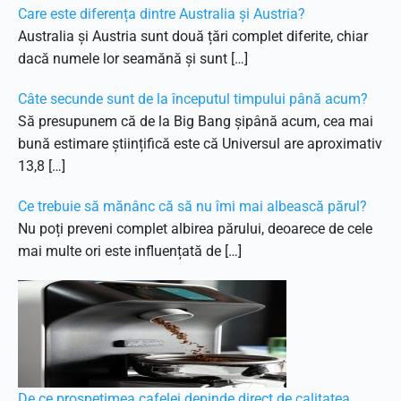
Care este diferența dintre Australia și Austria?
Australia și Austria sunt două țări complet diferite, chiar
dacă numele lor seamănă și sunt […]
Câte secunde sunt de la începutul timpului până acum?
Să presupunem că de la Big Bang șipână acum, cea mai
bună estimare științifică este că Universul are aproximativ
13,8 […]
Ce trebuie să mănânc că să nu îmi mai albească părul?
Nu poți preveni complet albirea părului, deoarece de cele
mai multe ori este influențată de […]
De ce prospețimea cafelei depinde direct de calitatea