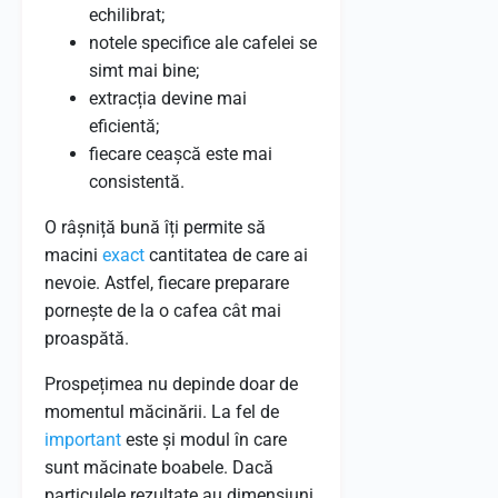
echilibrat;
notele specifice ale cafelei se
simt mai bine;
extracția devine mai
eficientă;
fiecare ceașcă este mai
consistentă.
O râșniță bună îți permite să
macini
exact
cantitatea de care ai
nevoie. Astfel, fiecare preparare
pornește de la o cafea cât mai
proaspătă.
Prospețimea nu depinde doar de
momentul măcinării. La fel de
important
este și modul în care
sunt măcinate boabele. Dacă
particulele rezultate au dimensiuni