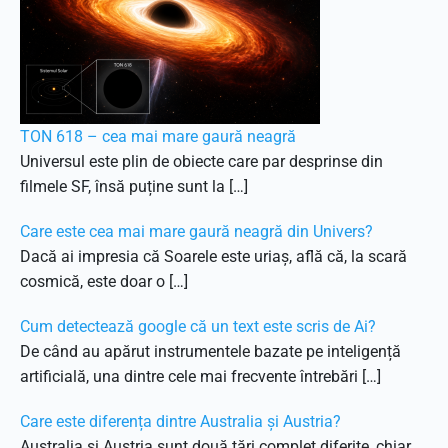
TON 618 – cea mai mare gaură neagră
Universul este plin de obiecte care par desprinse din
filmele SF, însă puține sunt la […]
Care este cea mai mare gaură neagră din Univers?
Dacă ai impresia că Soarele este uriaș, află că, la scară
cosmică, este doar o […]
Cum detectează google că un text este scris de Ai?
De când au apărut instrumentele bazate pe inteligență
artificială, una dintre cele mai frecvente întrebări […]
Care este diferența dintre Australia și Austria?
Australia și Austria sunt două țări complet diferite, chiar