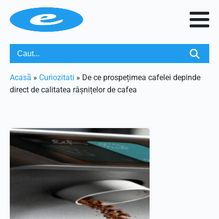
Acasã
»
Curiozitati
»
De ce prospețimea cafelei depinde
direct de calitatea râșnițelor de cafea