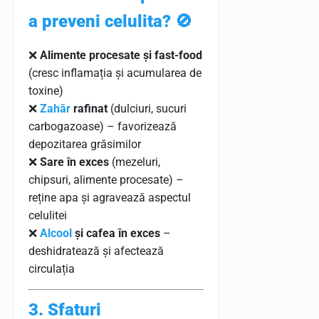
a preveni celulita?
🚫
❌
Alimente procesate și fast-food
(cresc inflamația și acumularea de
toxine)
❌
Zahăr
rafinat
(dulciuri, sucuri
carbogazoase) – favorizează
depozitarea grăsimilor
❌
Sare în exces
(mezeluri,
chipsuri, alimente procesate) –
reține apa și agravează aspectul
celulitei
❌
Alcool
și cafea în exces
–
deshidratează și afectează
circulația
3. Sfaturi