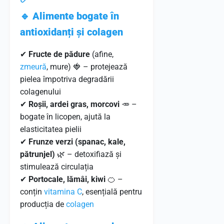
🔹 Alimente bogate în
antioxidanți și colagen
✔
Fructe de pădure
(afine,
zmeură
, mure) 🍓 – protejează
pielea împotriva degradării
colagenului
✔
Roșii, ardei gras, morcovi
🥕 –
bogate în licopen, ajută la
elasticitatea pielii
✔
Frunze verzi (spanac, kale,
pătrunjel)
🌿 – detoxifiază și
stimulează circulația
✔
Portocale, lămâi, kiwi
🍊 –
conțin
vitamina C
, esențială pentru
producția de
colagen