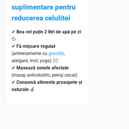
suplimentare pentru
reducerea celulitei
✔
Bea cel puțin 2 litri de apă pe zi
💦
✔
Fă mișcare regulat
(antrenamente cu
greutăți
,
alergare, înot, yoga) 🏋️‍♀️
✔
Masează zonele afectate
(masaj anticelulitic, periaj uscat)
✔
Consumă alimente proaspete și
naturale
🍏