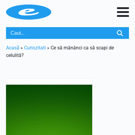
Acasã
»
Curiozitati
»
Ce să mănânci ca să scapi de
celulită?