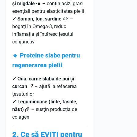
și migdale
🥑 – conțin acizi grași
esențiali pentru elasticitatea pielii
✔
Somon, ton, sardine
🐟 –
bogați în Omega-3, reduc
inflamația și întăresc țesutul
conjunctiv
🔹 Proteine slabe pentru
regenerarea pielii
✔
Ouă, carne slabă de pui și
curcan
🍗 – ajută la refacerea
țesuturilor
✔
Leguminoase (linte, fasole,
năut)
🌾 – susțin producția de
colagen
2. Ce să EVITI pentru