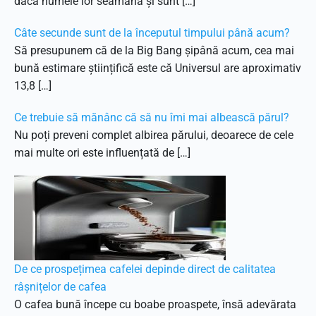
dacă numele lor seamănă și sunt […]
Câte secunde sunt de la începutul timpului până acum?
Să presupunem că de la Big Bang șipână acum, cea mai
bună estimare științifică este că Universul are aproximativ
13,8 […]
Ce trebuie să mănânc că să nu îmi mai albească părul?
Nu poți preveni complet albirea părului, deoarece de cele
mai multe ori este influențată de […]
De ce prospețimea cafelei depinde direct de calitatea
râșnițelor de cafea
O cafea bună începe cu boabe proaspete, însă adevărata