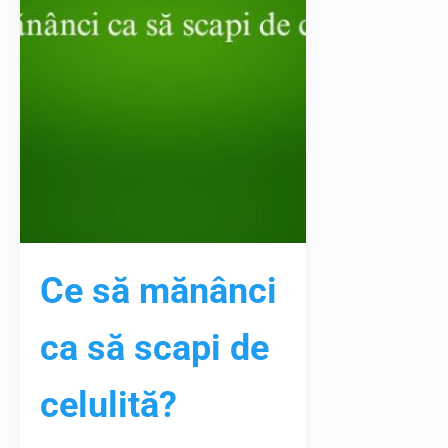
Ce să mănânci
ca să scapi de
celulită?