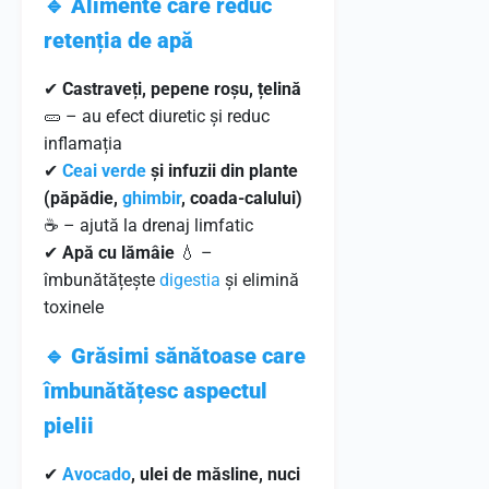
🔹 Alimente care reduc
retenția de apă
✔
Castraveți, pepene roșu, țelină
🥒 – au efect diuretic și reduc
inflamația
✔
Ceai verde
și infuzii din plante
(păpădie,
ghimbir
, coada-calului)
☕ – ajută la drenaj limfatic
✔
Apă cu lămâie
💧 –
îmbunătățește
digestia
și elimină
toxinele
🔹 Grăsimi sănătoase care
îmbunătățesc aspectul
pielii
✔
Avocado
, ulei de măsline, nuci