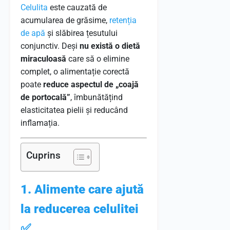
Celulita
este cauzată de
acumularea de grăsime,
retenția
de apă
și slăbirea țesutului
conjunctiv. Deși
nu există o dietă
miraculoasă
care să o elimine
complet, o alimentație corectă
poate
reduce aspectul de „coajă
de portocală”
, îmbunătățind
elasticitatea pielii și reducând
inflamația.
Cuprins
1. Alimente care ajută
la reducerea celulitei
✅