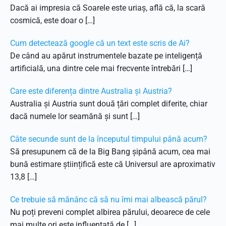
Dacă ai impresia că Soarele este uriaș, află că, la scară
cosmică, este doar o […]
Cum detectează google că un text este scris de Ai?
De când au apărut instrumentele bazate pe inteligență
artificială, una dintre cele mai frecvente întrebări […]
Care este diferența dintre Australia și Austria?
Australia și Austria sunt două țări complet diferite, chiar
dacă numele lor seamănă și sunt […]
Câte secunde sunt de la începutul timpului până acum?
Să presupunem că de la Big Bang șipână acum, cea mai
bună estimare științifică este că Universul are aproximativ
13,8 […]
Ce trebuie să mănânc că să nu îmi mai albească părul?
Nu poți preveni complet albirea părului, deoarece de cele
mai multe ori este influențată de […]