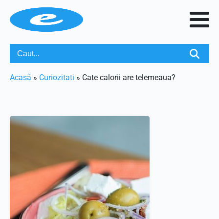
Acasã
»
Curiozitati
»
Cate calorii are telemeaua?