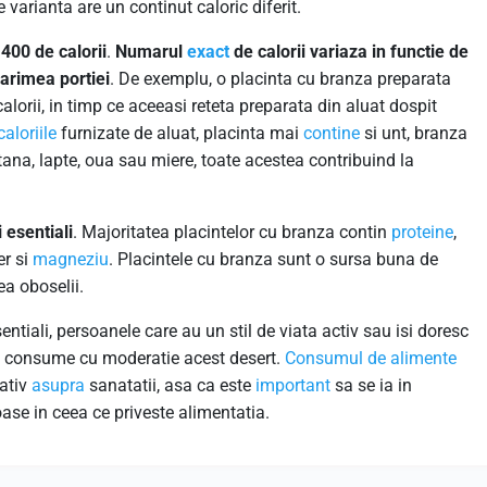
 varianta are un continut caloric diferit.
 400 de calorii
.
Numarul
exact
de calorii variaza in functie de
marimea portiei
. De exemplu, o placinta cu branza preparata
alorii, in timp ce aceeasi reteta preparata din aluat dospit
caloriile
furnizate de aluat, placinta mai
contine
si unt, branza
tana, lapte, oua sau miere, toate acestea contribuind la
 esentiali
. Majoritatea placintelor cu branza contin
proteine
,
ier si
magneziu
. Placintele cu branza sunt o sursa buna de
ea oboselii.
entiali, persoanele care au un stil de viata activ sau isi doresc
a consume cu moderatie acest desert.
Consumul de alimente
gativ
asupra
sanatatii, asa ca este
important
sa se ia in
oase in ceea ce priveste alimentatia.