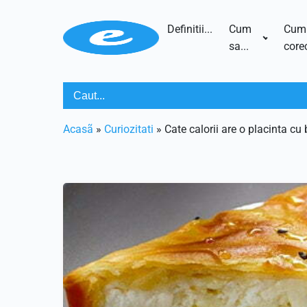
Definitii...
Cum
Cum
sa...
corec
Acasã
»
Curiozitati
»
Cate calorii are o placinta cu