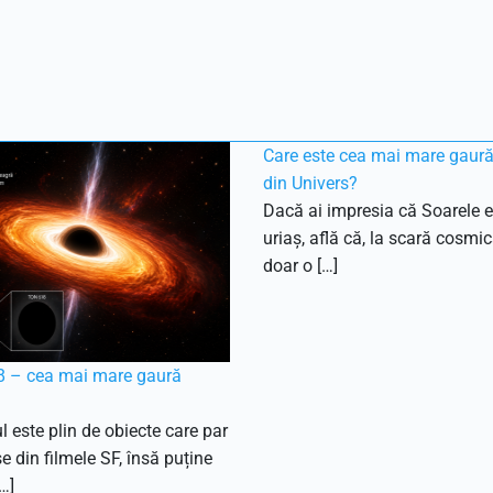
Care este cea mai mare gaur
din Univers?
Dacă ai impresia că Soarele e
uriaș, află că, la scară cosmic
doar o […]
 – cea mai mare gaură
l este plin de obiecte care par
e din filmele SF, însă puține
…]