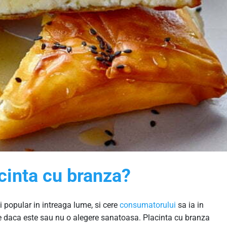
acinta cu branza?
i popular in intreaga lume, si cere
consumatorului
sa ia in
de daca este sau nu o alegere sanatoasa. Placinta cu branza