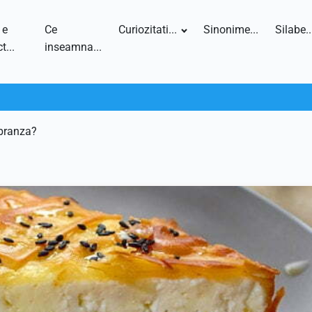
 e
Ce
Curiozitati...
Sinonime...
Silabe..
t...
inseamna...
 branza?