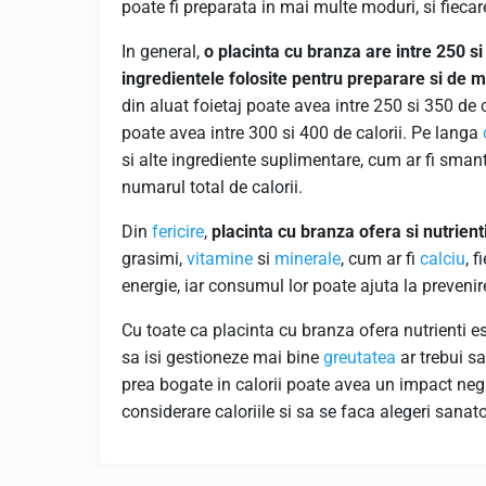
poate fi preparata in mai multe moduri, si fiecare
In general,
o placinta cu branza are intre 250 si
ingredientele folosite pentru preparare si de 
din aluat foietaj poate avea intre 250 si 350 de c
poate avea intre 300 si 400 de calorii. Pe langa
si alte ingrediente suplimentare, cum ar fi sman
numarul total de calorii.
Din
fericire
,
placinta cu branza ofera si nutrienti
grasimi,
vitamine
si
minerale
, cum ar fi
calciu
, f
energie, iar consumul lor poate ajuta la prevenir
Cu toate ca placinta cu branza ofera nutrienti es
sa isi gestioneze mai bine
greutatea
ar trebui s
prea bogate in calorii poate avea un impact ne
considerare caloriile si sa se faca alegeri sanat