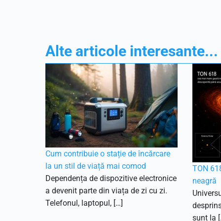
Alte articole interesante...
Cum contribuie o stație de încărcare
la un stil de viață mai comod
TON 618
Dependența de dispozitive electronice
neagră
a devenit parte din viața de zi cu zi.
Universu
Telefonul, laptopul, […]
desprins
sunt la [