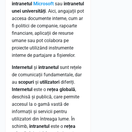
intranetul
Microsoft
sau
intranetul
unei universități
. Aici, angajații pot
accesa documente interne, cum ar
fi politici de companie, rapoarte
financiare, aplicații de resurse
umane sau pot colabora pe
proiecte utilizând instrumente
interne de partajare a fișierelor.
Internetul
și
intranetul
sunt rețele
de comunicații fundamentale, dar
au
scopuri
și
utilizatori
diferiți.
Internetul
este o
rețea globală
,
deschisă și publică, care permite
accesul la o gamă vastă de
informații și servicii pentru
utilizatori din întreaga lume. În
schimb,
intranetul
este o
rețea