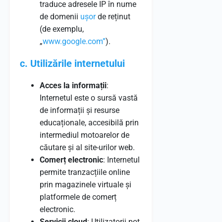
traduce adresele IP în nume
de domenii
ușor
de reținut
(de exemplu,
„
www.google.com”
).
c. Utilizările internetului
Acces la informații
:
Internetul este o sursă vastă
de informații și resurse
educaționale, accesibilă prin
intermediul motoarelor de
căutare și al site-urilor web.
Comerț electronic
: Internetul
permite tranzacțiile online
prin magazinele virtuale și
platformele de comerț
electronic.
Servicii cloud
: Utilizatorii pot