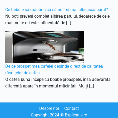
Ce trebuie să mănânc că să nu îmi mai albească părul?
Nu poți preveni complet albirea părului, deoarece de cele
mai multe ori este influențată de […]
De ce prospețimea cafelei depinde direct de calitatea
râșnițelor de cafea
O cafea bună începe cu boabe proaspete, însă adevărata
diferență apare în momentul măcinării. Mulți […]
Despre noi
Contact
Copyright
2024
© Explicativ.ro