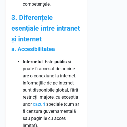
competențele.
3. Diferențele
esențiale între intranet
și internet
a. Accesibilitatea
Internetul
: Este
public
și
poate fi accesat de oricine
are o conexiune la internet.
Informațiile de pe internet
sunt disponibile global, fără
restricții majore, cu excepția
unor
cazuri
speciale (cum ar
fi cenzura guvernamentală
sau paginile cu acces
limitat).