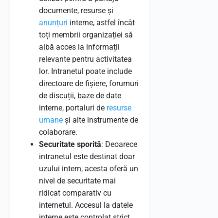
documente, resurse și
anunțuri
interne, astfel încât
toți membrii organizației să
aibă acces la informații
relevante pentru activitatea
lor. Intranetul poate include
directoare de fișiere, forumuri
de discuții, baze de date
interne, portaluri de
resurse
umane
și alte instrumente de
colaborare.
Securitate sporită
: Deoarece
intranetul este destinat doar
uzului intern, acesta oferă un
nivel de securitate mai
ridicat comparativ cu
internetul. Accesul la datele
interne este controlat strict,