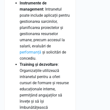
Instrumente de
management
: Intranetul
poate include aplicații pentru
gestionarea sarcinilor,
planificarea proiectelor și
gestionarea resurselor
umane, precum accesul la
salarii, evaluări de
performanță
și solicitări de
concediu.
Training și dezvoltare
:
Organizațiile utilizează
intranetul pentru a oferi
cursuri de formare și resurse
educaționale interne,
permițând angajaților să
învețe și să își
îmbunătățească