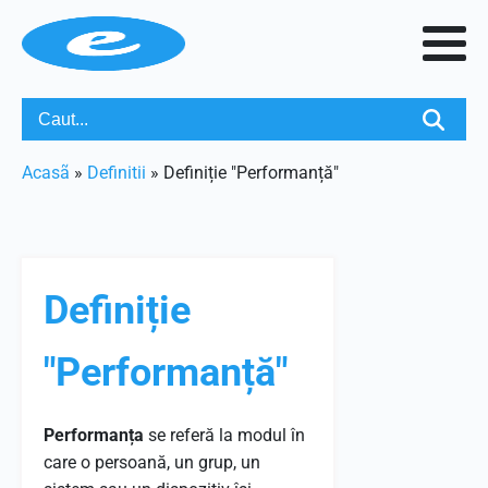
Acasã
»
Definitii
»
Definiție "Performanță"
Definiție
"Performanță"
Performanța
se referă la modul în
care o persoană, un grup, un