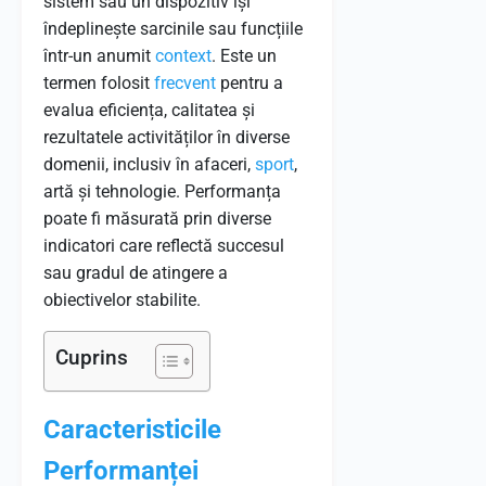
sistem sau un dispozitiv își
îndeplinește sarcinile sau funcțiile
într-un anumit
context
. Este un
termen folosit
frecvent
pentru a
evalua eficiența, calitatea și
rezultatele activităților în diverse
domenii, inclusiv în afaceri,
sport
,
artă și tehnologie. Performanța
poate fi măsurată prin diverse
indicatori care reflectă succesul
sau gradul de atingere a
obiectivelor stabilite.
Cuprins
Caracteristicile
Performanței