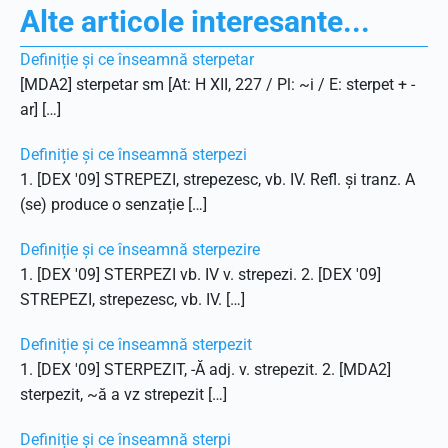
Alte articole interesante...
Definiție și ce înseamnă sterpetar
[MDA2] sterpetar sm [At: H XII, 227 / Pl: ~i / E: sterpet + -
ar] […]
Definiție și ce înseamnă sterpezi
1. [DEX '09] STREPEZI, strepezesc, vb. IV. Refl. și tranz. A
(se) produce o senzație […]
Definiție și ce înseamnă sterpezire
1. [DEX '09] STERPEZI vb. IV v. strepezi. 2. [DEX '09]
STREPEZI, strepezesc, vb. IV. […]
Definiție și ce înseamnă sterpezit
1. [DEX '09] STERPEZIT, -Ă adj. v. strepezit. 2. [MDA2]
sterpezit, ~ă a vz strepezit […]
Definiție și ce înseamnă sterpi