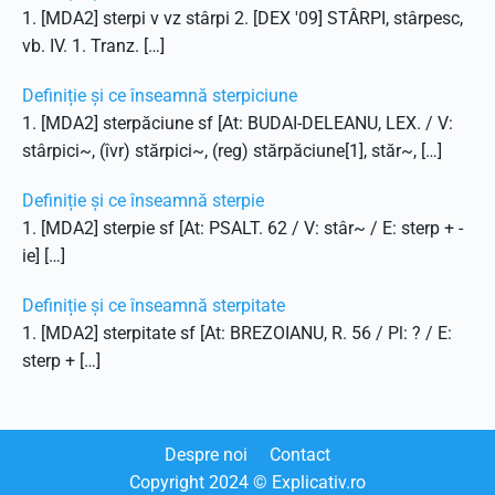
1. [MDA2] sterpi v vz stârpi 2. [DEX '09] STÂRPI, stârpesc,
vb. IV. 1. Tranz. […]
Definiție și ce înseamnă sterpiciune
1. [MDA2] sterpăciune sf [At: BUDAI-DELEANU, LEX. / V:
stârpici~, (îvr) stărpici~, (reg) stărpăciune[1], stăr~, […]
Definiție și ce înseamnă sterpie
1. [MDA2] sterpie sf [At: PSALT. 62 / V: stâr~ / E: sterp + -
ie] […]
Definiție și ce înseamnă sterpitate
1. [MDA2] sterpitate sf [At: BREZOIANU, R. 56 / Pl: ? / E:
sterp + […]
Despre noi
Contact
Copyright
2024
© Explicativ.ro