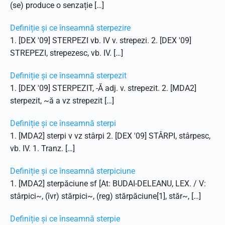
(se) produce o senzație […]
Definiție și ce înseamnă sterpezire
1. [DEX '09] STERPEZI vb. IV v. strepezi. 2. [DEX '09]
STREPEZI, strepezesc, vb. IV. […]
Definiție și ce înseamnă sterpezit
1. [DEX '09] STERPEZIT, -Ă adj. v. strepezit. 2. [MDA2]
sterpezit, ~ă a vz strepezit […]
Definiție și ce înseamnă sterpi
1. [MDA2] sterpi v vz stârpi 2. [DEX '09] STÂRPI, stârpesc,
vb. IV. 1. Tranz. […]
Definiție și ce înseamnă sterpiciune
1. [MDA2] sterpăciune sf [At: BUDAI-DELEANU, LEX. / V:
stârpici~, (îvr) stărpici~, (reg) stărpăciune[1], stăr~, […]
Definiție și ce înseamnă sterpie