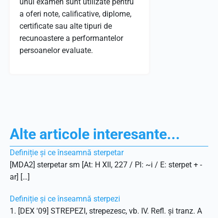
unui examen sunt utilizate pentru
a oferi note, calificative, diplome,
certificate sau alte tipuri de
recunoastere a performantelor
persoanelor evaluate.
Alte articole interesante...
Definiție și ce înseamnă sterpetar
[MDA2] sterpetar sm [At: H XII, 227 / Pl: ~i / E: sterpet + -
ar] […]
Definiție și ce înseamnă sterpezi
1. [DEX '09] STREPEZI, strepezesc, vb. IV. Refl. și tranz. A