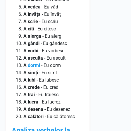
A vedea
- Eu văd
A învăța
- Eu învăț
A scrie
- Eu scriu
A citi
- Eu citesc
A alerga
- Eu alerg
A gândi
- Eu gândesc
A vorbi
- Eu vorbesc
A asculta
- Eu ascult
A
dormi
- Eu dorm
A simți
- Eu simt
A iubi
- Eu iubesc
A crede
- Eu cred
A trăi
- Eu trăiesc
A lucra
- Eu lucrez
A desena
- Eu desenez
A călători
- Eu călătoresc
Analiza verbelor la