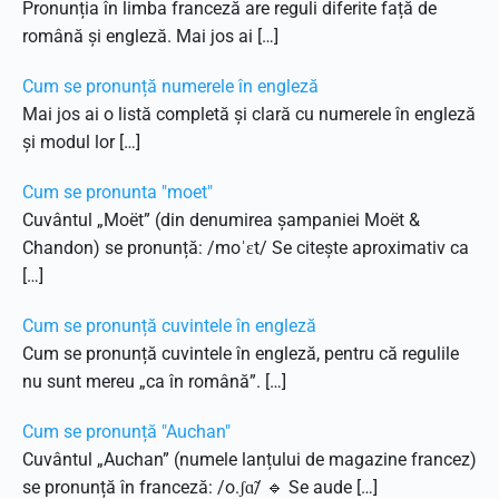
Pronunția în limba franceză are reguli diferite față de
română și engleză. Mai jos ai […]
Cum se pronunță numerele în engleză
Mai jos ai o listă completă și clară cu numerele în engleză
și modul lor […]
Cum se pronunta "moet"
Cuvântul „Moët” (din denumirea șampaniei Moët &
Chandon) se pronunță: /moˈɛt/ Se citește aproximativ ca
[…]
Cum se pronunță cuvintele în engleză
Cum se pronunță cuvintele în engleză, pentru că regulile
nu sunt mereu „ca în română”. […]
Cum se pronunță "Auchan"
Cuvântul „Auchan” (numele lanțului de magazine francez)
se pronunță în franceză: /o.ʃɑ̃/ 🔹 Se aude […]