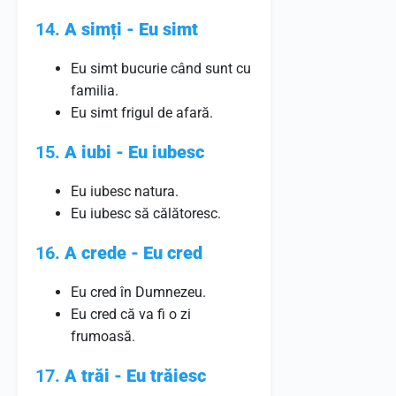
14.
A simți - Eu simt
Eu simt bucurie când sunt cu
familia.
Eu simt frigul de afară.
15.
A iubi - Eu iubesc
Eu iubesc natura.
Eu iubesc să călătoresc.
16.
A crede - Eu cred
Eu cred în Dumnezeu.
Eu cred că va fi o zi
frumoasă.
17.
A trăi - Eu trăiesc