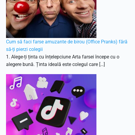
Cum să faci farse amuzante de birou (Office Pranks) fără
să-ți pierzi colegii
1. Alege-ți ținta cu înțelepciune Arta farsei începe cu o
alegere bună. Ținta ideală este colegul care […]