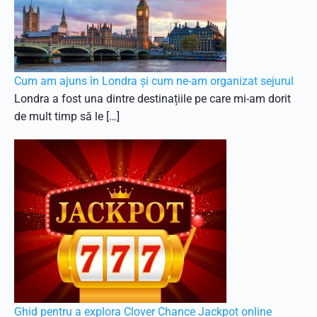
Cum am ajuns în Londra și cum ne-am organizat sejurul
Londra a fost una dintre destinațiile pe care mi-am dorit
de mult timp să le […]
Ghid pentru a explora Clover Chance Jackpot online