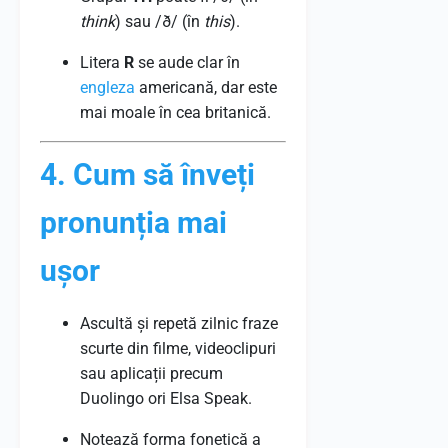
think
) sau /ð/ (în
this
).
Litera
R
se aude clar în
engleza
americană, dar este
mai moale în cea britanică.
4. Cum să înveți
pronunția mai
ușor
Ascultă și repetă zilnic fraze
scurte din filme, videoclipuri
sau aplicații precum
Duolingo ori Elsa Speak.
Notează forma fonetică a