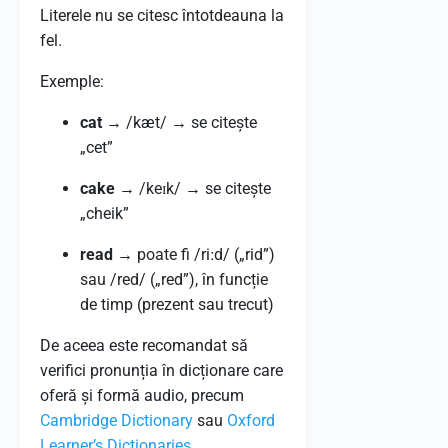
Literele nu se citesc întotdeauna la
fel.
Exemple:
cat
→ /kæt/ → se citește
„cet”
cake
→ /keɪk/ → se citește
„cheik”
read
→ poate fi /riːd/ („rid”)
sau /red/ („red”), în funcție
de timp (prezent sau trecut)
De aceea este recomandat să
verifici pronunția în dicționare care
oferă și formă audio, precum
Cambridge Dictionary
sau
Oxford
Learner’s Dictionaries
.