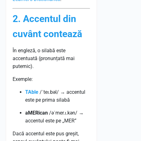
2. Accentul din
cuvânt contează
În engleză, o silabă este
accentuată (pronunțată mai
puternic).
Exemple:
TAble
/ˈteɪ.bəl/ → accentul
este pe prima silabă
aMERican
/əˈmer.ɪ.kən/ →
accentul este pe „MER”
Dacă accentul este pus greșit,