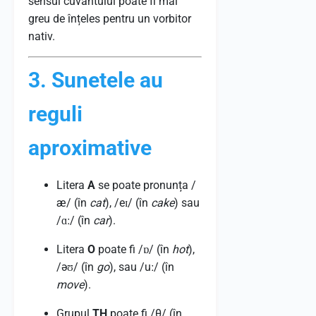
sensul cuvântului poate fi mai
greu de înțeles pentru un vorbitor
nativ.
3. Sunetele au
reguli
aproximative
Litera
A
se poate pronunța /
æ/ (în
cat
), /eɪ/ (în
cake
) sau
/ɑː/ (în
car
).
Litera
O
poate fi /ɒ/ (în
hot
),
/əʊ/ (în
go
), sau /uː/ (în
move
).
Grupul
TH
poate fi /θ/ (în