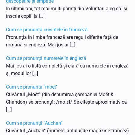
descoperire și empatie
În ultimii ani, tot mai mulți părinți din Voluntari aleg să își
înscrie copiii la […]
Cum se pronunță cuvintele în franceză
Pronunția în limba franceză are reguli diferite față de
română și engleză. Mai jos ai […]
Cum se pronunță numerele în engleză
Mai jos ai o listă completă și clară cu numerele în engleză
și modul lor […]
Cum se pronunta "moet"
Cuvântul „Moët” (din denumirea șampaniei Moët &
Chandon) se pronunță: /moˈɛt/ Se citește aproximativ ca
[…]
Cum se pronunță "Auchan"
Cuvântul „Auchan” (numele lanțului de magazine francez)