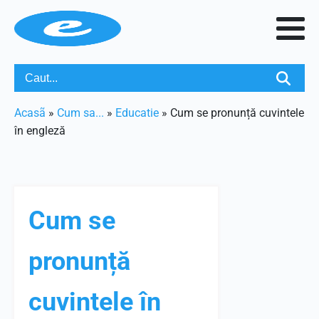
Acasã
»
Cum sa...
»
Educatie
»
Cum se pronunță cuvintele
în engleză
Cum se
pronunță
cuvintele în