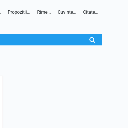
.
Propozitii...
Rime...
Cuvinte...
Citate...