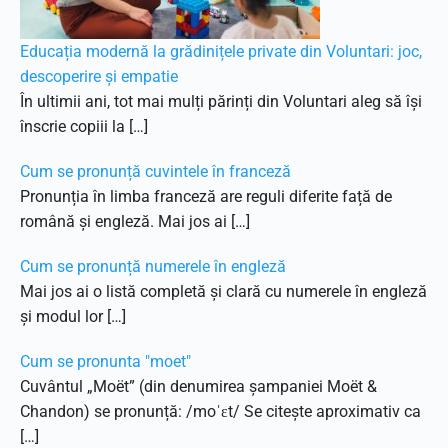
Educația modernă la grădinițele private din Voluntari: joc,
descoperire și empatie
În ultimii ani, tot mai mulți părinți din Voluntari aleg să își
înscrie copiii la […]
Cum se pronunță cuvintele în franceză
Pronunția în limba franceză are reguli diferite față de
română și engleză. Mai jos ai […]
Cum se pronunță numerele în engleză
Mai jos ai o listă completă și clară cu numerele în engleză
și modul lor […]
Cum se pronunta "moet"
Cuvântul „Moët” (din denumirea șampaniei Moët &
Chandon) se pronunță: /moˈɛt/ Se citește aproximativ ca
[…]