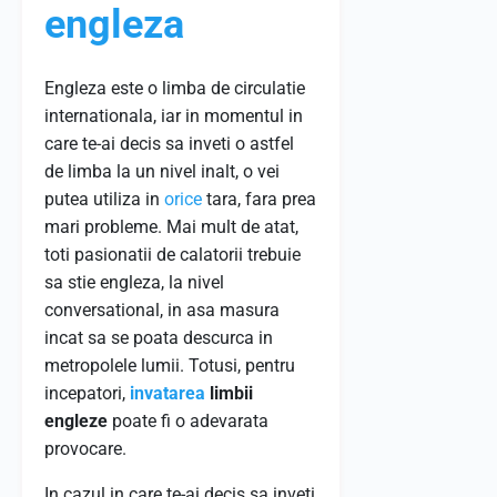
engleza
Engleza este o limba de circulatie
internationala, iar in momentul in
care te-ai decis sa inveti o astfel
de limba la un nivel inalt, o vei
putea utiliza in
orice
tara, fara prea
mari probleme. Mai mult de atat,
toti pasionatii de calatorii trebuie
sa stie engleza, la nivel
conversational, in asa masura
incat sa se poata descurca in
metropolele lumii. Totusi, pentru
incepatori,
invatarea
limbii
englez
e
poate fi o adevarata
provocare.
In cazul in care te-ai decis sa inveti