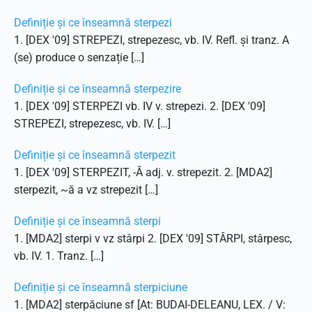
Definiție și ce înseamnă sterpezi
1. [DEX '09] STREPEZI, strepezesc, vb. IV. Refl. și tranz. A
(se) produce o senzație […]
Definiție și ce înseamnă sterpezire
1. [DEX '09] STERPEZI vb. IV v. strepezi. 2. [DEX '09]
STREPEZI, strepezesc, vb. IV. […]
Definiție și ce înseamnă sterpezit
1. [DEX '09] STERPEZIT, -Ă adj. v. strepezit. 2. [MDA2]
sterpezit, ~ă a vz strepezit […]
Definiție și ce înseamnă sterpi
1. [MDA2] sterpi v vz stârpi 2. [DEX '09] STÂRPI, stârpesc,
vb. IV. 1. Tranz. […]
Definiție și ce înseamnă sterpiciune
1. [MDA2] sterpăciune sf [At: BUDAI-DELEANU, LEX. / V: