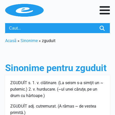
Acasã
»
Sinonime
»
zguduit
Sinonime pentru
zguduit
ZGUDUÍT s. 1. v. clătinare. (La seism s-a simţit un ~
puternic.) 2. v. hurducare. (~ul unei căruţe, pe un
drum cu hârtoape.)
ZGUDUÍT adj. cutremurat. (A rămas ~ de vestea
primită.)