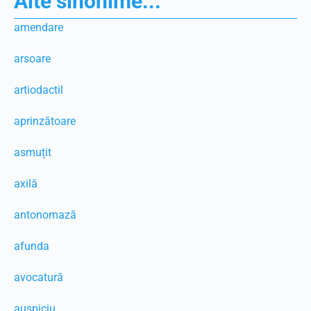
Alte sinonime...
amendare
arsoare
artiodactil
aprinzătoare
asmuțit
axilă
antonomază
afunda
avocatură
auspiciu