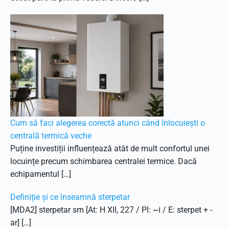
Cum să faci alegerea corectă atunci când înlocuiești o
centrală termică veche
Puține investiții influențează atât de mult confortul unei
locuințe precum schimbarea centralei termice. Dacă
echipamentul […]
Definiție și ce înseamnă sterpetar
[MDA2] sterpetar sm [At: H XII, 227 / Pl: ~i / E: sterpet + -
ar] […]