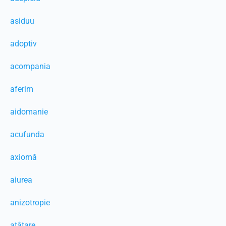
asiduu
adoptiv
acompania
aferim
aidomanie
acufunda
axiomă
aiurea
anizotropie
ațâțare