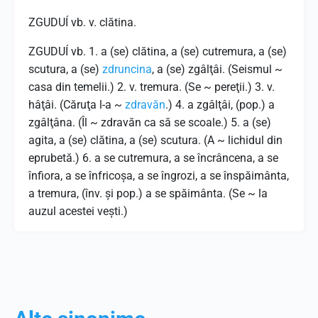
ZGUDUÍ vb. v. clătina.
ZGUDUÍ vb. 1. a (se) clătina, a (se) cutremura, a (se)
scutura, a (se)
zdruncina
, a (se) zgâlţâi. (Seismul ~
casa din temelii.) 2. v. tremura. (Se ~ pereţii.) 3. v.
hâţâi. (Căruţa l-a ~
zdravăn
.) 4. a zgâlţâi, (pop.) a
zgâlţâna. (Îl ~ zdravăn ca să se scoale.) 5. a (se)
agita, a (se) clătina, a (se) scutura. (A ~ lichidul din
eprubetă.) 6. a se cutremura, a se încrâncena, a se
înfiora, a se înfricoşa, a se îngrozi, a se înspăimânta,
a tremura, (înv. şi pop.) a se spăimânta. (Se ~ la
auzul acestei veşti.)