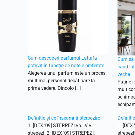
Cum descoperi parfumul Lattafa
Cum să f
potrivit în funcție de notele preferate
când înl
Alegerea unui parfum este un proces
veche
mult mai personal decât pare la
Puține i
prima vedere. Dincolo […]
mult con
schimbar
echipam
Definiție și ce înseamnă sterpezire
Definiți
1. [DEX '09] STERPEZI vb. IV v.
1. [DEX 
strepezi. 2. [DEX '09] STREPEZI,
strepezi