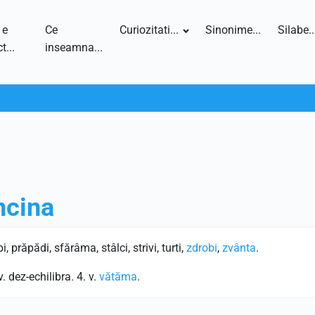
 e
Ce
Curiozitati...
Sinonime...
Silabe..
t...
inseamna...
ncina
 prăpădi, sfărâma, stâlci, strivi, turti,
zdrobi
,
zvânta
.
. dez-echilibra. 4. v.
vătăma
.