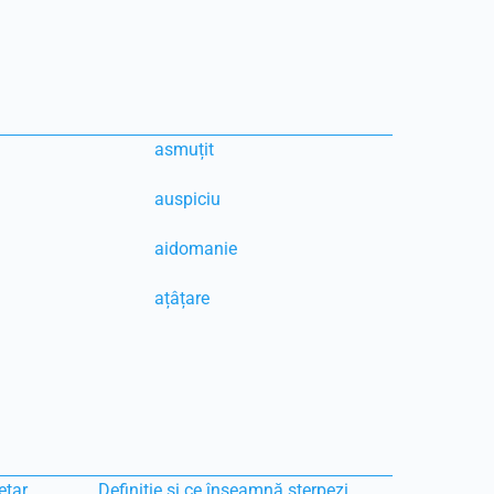
asmuțit
auspiciu
aidomanie
ațâțare
etar
Definiție și ce înseamnă sterpezi