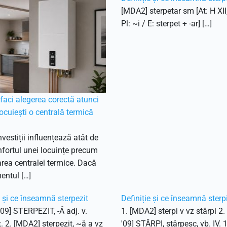
[MDA2] sterpetar sm [At: H XII
Pl: ~i / E: sterpet + -ar] […]
aci alegerea corectă atunci
ocuiești o centrală termică
nvestiții influențează atât de
fortul unei locuințe precum
ea centralei termice. Dacă
entul […]
e și ce înseamnă sterpezit
Definiție și ce înseamnă sterp
'09] STERPEZIT, -Ă adj. v.
1. [MDA2] sterpi v vz stârpi 2
t. 2. [MDA2] sterpezit, ~ă a vz
'09] STÂRPI, stârpesc, vb. IV. 