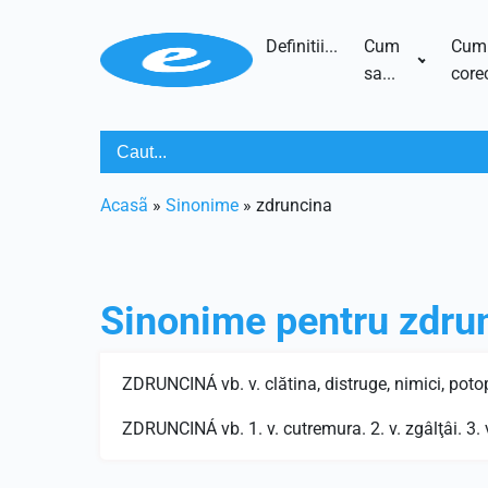
Definitii...
Cum
Cum
sa...
corec
Acasã
»
Sinonime
»
zdruncina
Sinonime pentru
zdru
ZDRUNCINÁ vb. v. clătina, distruge, nimici, potopi,
ZDRUNCINÁ vb. 1. v. cutremura. 2. v. zgâlţâi. 3. v