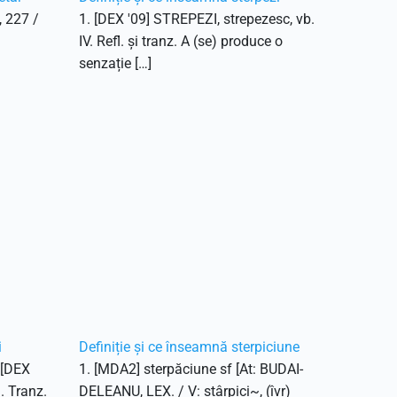
, 227 /
1. [DEX '09] STREPEZI, strepezesc, vb.
IV. Refl. și tranz. A (se) produce o
senzație […]
i
Definiție și ce înseamnă sterpiciune
. [DEX
1. [MDA2] sterpăciune sf [At: BUDAI-
1. Tranz.
DELEANU, LEX. / V: stârpici~, (îvr)