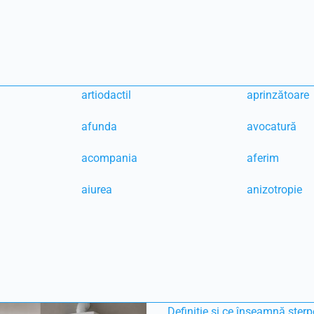
artiodactil
aprinzătoare
afunda
avocatură
acompania
aferim
aiurea
anizotropie
Definiție și ce înseamnă sterp