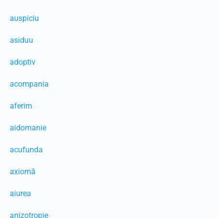
auspiciu
asiduu
adoptiv
acompania
aferim
aidomanie
acufunda
axiomă
aiurea
anizotropie