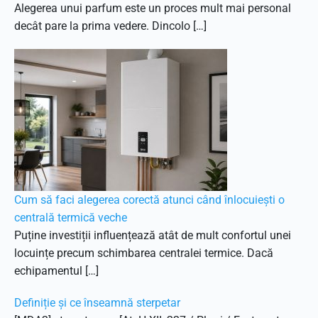
Alegerea unui parfum este un proces mult mai personal
decât pare la prima vedere. Dincolo […]
Cum să faci alegerea corectă atunci când înlocuiești o
centrală termică veche
Puține investiții influențează atât de mult confortul unei
locuințe precum schimbarea centralei termice. Dacă
echipamentul […]
Definiție și ce înseamnă sterpetar