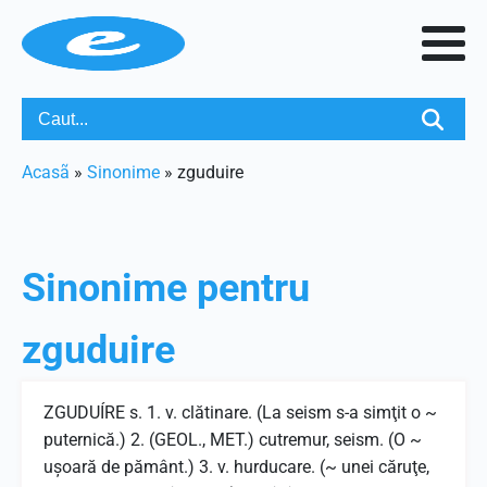
Acasã
»
Sinonime
»
zguduire
Sinonime pentru
zguduire
ZGUDUÍRE s. 1. v. clătinare. (La seism s-a simţit o ~
puternică.) 2. (GEOL., MET.) cutremur, seism. (O ~
uşoară de pământ.) 3. v. hurducare. (~ unei căruţe,