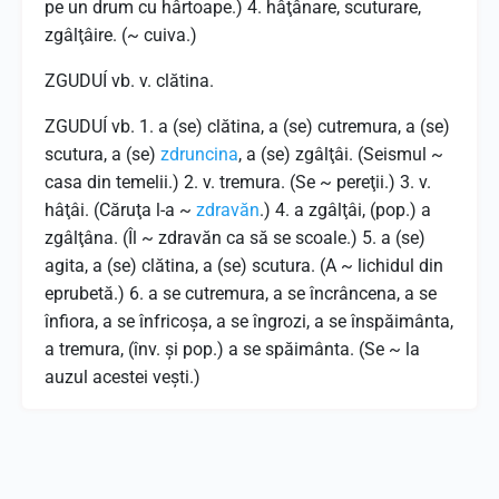
pe un drum cu hârtoape.) 4. hâţânare, scuturare,
zgâlţâire. (~ cuiva.)
ZGUDUÍ vb. v. clătina.
ZGUDUÍ vb. 1. a (se) clătina, a (se) cutremura, a (se)
scutura, a (se)
zdruncina
, a (se) zgâlţâi. (Seismul ~
casa din temelii.) 2. v. tremura. (Se ~ pereţii.) 3. v.
hâţâi. (Căruţa l-a ~
zdravăn
.) 4. a zgâlţâi, (pop.) a
zgâlţâna. (Îl ~ zdravăn ca să se scoale.) 5. a (se)
agita, a (se) clătina, a (se) scutura. (A ~ lichidul din
eprubetă.) 6. a se cutremura, a se încrâncena, a se
înfiora, a se înfricoşa, a se îngrozi, a se înspăimânta,
a tremura, (înv. şi pop.) a se spăimânta. (Se ~ la
auzul acestei veşti.)