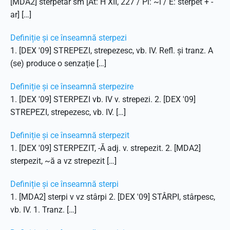
[MDA2] sterpetar sm [At: H XII, 227 / Pl: ~i / E: sterpet + -
ar] […]
Definiție și ce înseamnă sterpezi
1. [DEX '09] STREPEZI, strepezesc, vb. IV. Refl. și tranz. A
(se) produce o senzație […]
Definiție și ce înseamnă sterpezire
1. [DEX '09] STERPEZI vb. IV v. strepezi. 2. [DEX '09]
STREPEZI, strepezesc, vb. IV. […]
Definiție și ce înseamnă sterpezit
1. [DEX '09] STERPEZIT, -Ă adj. v. strepezit. 2. [MDA2]
sterpezit, ~ă a vz strepezit […]
Definiție și ce înseamnă sterpi
1. [MDA2] sterpi v vz stârpi 2. [DEX '09] STÂRPI, stârpesc,
vb. IV. 1. Tranz. […]