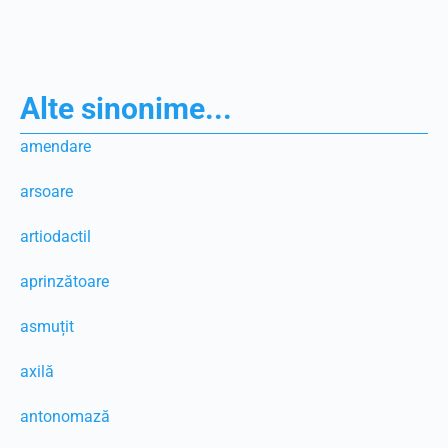
Alte sinonime...
amendare
arsoare
artiodactil
aprinzătoare
asmuțit
axilă
antonomază