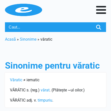
Acasã
»
Sinonime
»
văratic
Sinonime pentru
văratic
Văratic
≠ iernatic
VĂRÁTIC s. (reg.)
vărat
. (Plăteşte ~ul oilor.)
VĂRÁTIC adj. v.
timpuriu
.