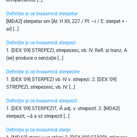
Definiție și ce înseamnă sterpetar
[MDA2] sterpetar sm [At: H XII, 227 / Pl: ~i / E: sterpet + -
ar] […]
Definiție și ce înseamnă sterpezi
1. [DEX '09] STREPEZI, strepezesc, vb. IV. Refl. și tranz. A
(se) produce o senzație […]
Definiție și ce înseamnă sterpezire
1. [DEX '09] STERPEZI vb. IV v. strepezi. 2. [DEX '09]
STREPEZI, strepezesc, vb. IV. […]
Definiție și ce înseamnă sterpezit
1. [DEX '09] STERPEZIT, -Ă adj. v. strepezit. 2. [MDA2]
sterpezit, ~ă a vz strepezit […]
Definiție și ce înseamnă sterpi