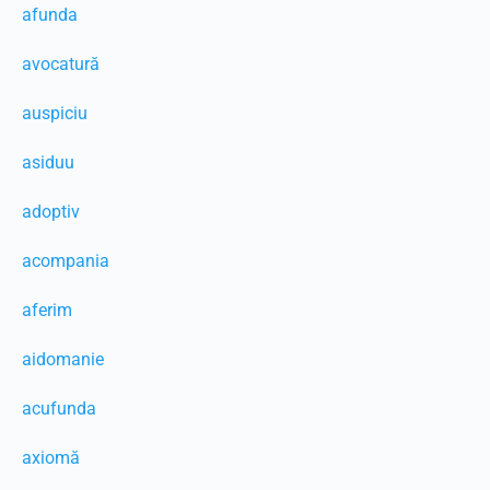
afunda
avocatură
auspiciu
asiduu
adoptiv
acompania
aferim
aidomanie
acufunda
axiomă