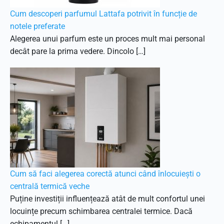
Cum descoperi parfumul Lattafa potrivit în funcție de
notele preferate
Alegerea unui parfum este un proces mult mai personal
decât pare la prima vedere. Dincolo […]
Cum să faci alegerea corectă atunci când înlocuiești o
centrală termică veche
Puține investiții influențează atât de mult confortul unei
locuințe precum schimbarea centralei termice. Dacă
echipamentul […]