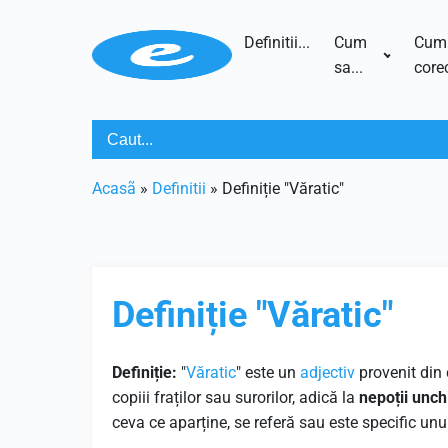
Definitii...
Cum
Cum
sa...
corec
Acasã
»
Definitii
»
Definiție "Văratic"
Definiție "Văratic"
Definiție:
"
Văratic
" este un
adjectiv
provenit din 
copiii fraților sau surorilor, adică la
nepoții unch
ceva ce aparține, se referă sau este specific unui