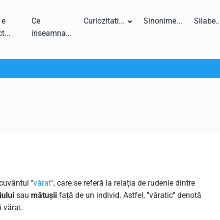
 e
Ce
Curiozitati...
Sinonime...
Silabe..
t...
inseamna...
cuvântul "
vărat
", care se referă la relația de rudenie dintre
iului
sau
mătușii
față de un individ. Astfel, "văratic" denotă
 vărat.