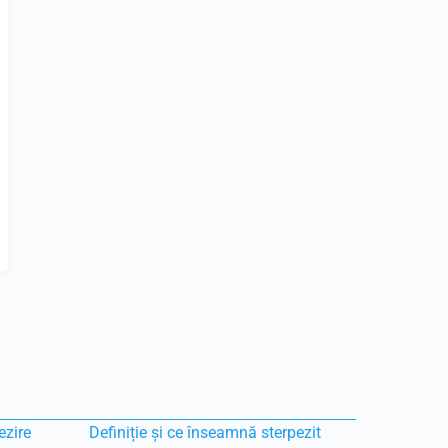
ezire
Definiție și ce înseamnă sterpezit