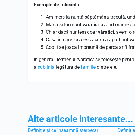
Exemple de folosință:
Am mers la nuntă săptămâna trecută, und
Maria și Ion sunt
văratici
, având mame car
Chiar dacă suntem doar
văratici
, avem o r
Casa în care locuiesc acum a aparținut
vă
Copiii se joacă împreună de parcă ar fi fra
În general, termenul "văratic" se folosește pentr
a
sublinia
legătura de
familie
dintre ele.
Alte articole interesante...
Definiție și ce înseamnă sterpetar
Definiți