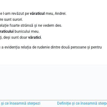
e l-am revăzut pe
văraticul
meu, Andrei.
e sunt surori.
elație foarte strânsă și ne vedem des.
raticului
bunicului meu.
ți, deși sunt doar
văratici
.
u a evidenția relația de rudenie dintre două persoane și pentru
e și ce înseamnă sterpezi
Definiție și ce înseamnă sterp