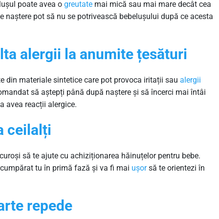
elușul poate avea o
greutate
mai mică sau mai mare decât cea
e naștere pot să nu se potrivească bebelușului după ce acesta
ta alergii la anumite țesături
 din materiale sintetice care pot provoca iritații sau
alergii
ecomandat să aștepți până după naștere și să încerci mai întâi
 avea reacții alergice.
 ceilalți
curoși să te ajute cu achiziționarea hăinuțelor pentru bebe.
fi cumpărat tu în primă fază și va fi mai
ușor
să te orientezi în
oarte repede