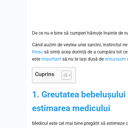
De ce nu e bine să cumperi hăinuțe înainte de n
Când auzim de vestea unei sarcini, instinctul 
firesc
să simți acea dorință de a cumpăra tot ce 
este
important
să nu te lași dusă de
entuziasm
ș
Cuprins
1. Greutatea bebelușului p
estimarea medicului
Medicul este cel mai bine pregătit să estimeze câ