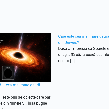
Care este cea mai mare gaur
din Univers?
Dacă ai impresia că Soarele e
uriaș, află că, la scară cosmic
doar o […]
 – cea mai mare gaură
l este plin de obiecte care par
e din filmele SF, însă puține