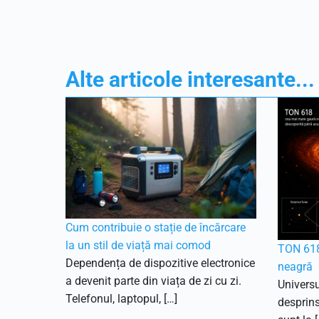
Alte articole interesante...
Cum contribuie o stație de încărcare
la un stil de viață mai comod
TON 618
Dependența de dispozitive electronice
neagră
a devenit parte din viața de zi cu zi.
Universu
Telefonul, laptopul, […]
desprins