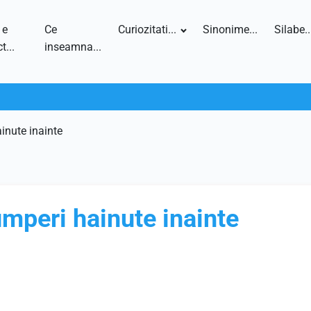
 e
Ce
Curiozitati...
Sinonime...
Silabe..
t...
inseamna...
inute inainte
umperi hainute inainte