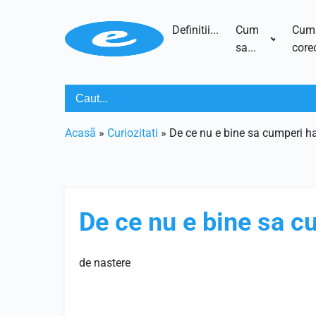
Definitii...
Cum
Cum
sa...
corec
Acasã
»
Curiozitati
»
De ce nu e bine sa cumperi ha
De ce nu e bine sa c
de nastere