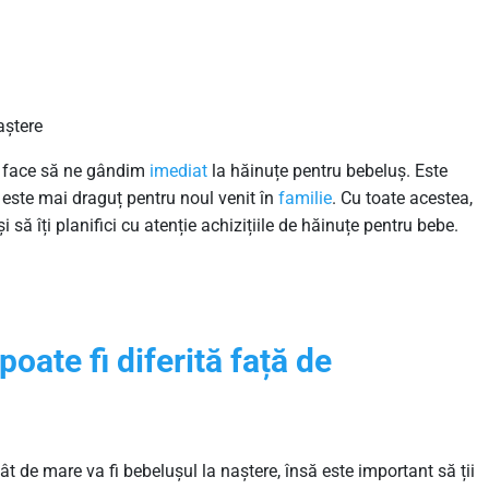
aștere
ne face să ne gândim
imediat
la hăinuțe pentru bebeluș. Este
este mai draguț pentru noul venit în
familie
. Cu toate acestea,
i să îți planifici cu atenție achizițiile de hăinuțe pentru bebe.
oate fi diferită față de
t de mare va fi bebelușul la naștere, însă este important să ții