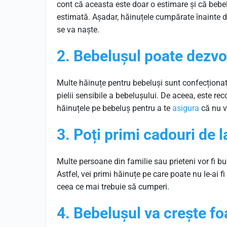
cont că aceasta este doar o estimare și că beb
estimată. Așadar, hăinuțele cumpărate înainte d
se va naște.
2. Bebelușul poate dezvol
Multe hăinuțe pentru bebeluși sunt confecționate
pielii sensibile a bebelușului. De aceea, este r
hăinuțele pe bebeluș pentru a te
asigura
că nu va
3. Poți primi cadouri de la
Multe persoane din familie sau prieteni vor fi bu
Astfel, vei primi hăinuțe pe care poate nu le-ai 
ceea ce mai trebuie să cumperi.
4. Bebelușul va crește f