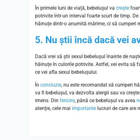
În primele luni de viață, bebelușul va
crește
foar
potrivite într-un interval foarte scurt de timp. D
hăinuțe dintr-o anumită mărime, ci să cumperi ma
5. Nu știi încă dacă vei a
Dacă vrei să știi sexul bebelușul înainte de naș
hăinuțe în culorile potrivite. Astfel, vei evita să 
ce vei afla sexul bebelușului.
În
concluzie
, nu este recomandat să cumperi hăi
va fi bebelușul, va dezvolta alergii sau va crește 
imens. Din
fericire
, până ce bebelușul va avea
n
atenție, cele mai
importante
lucruri de care are n