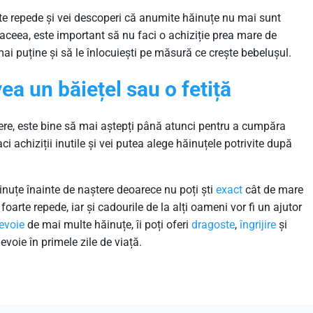
te repede și vei descoperi că anumite hăinuțe nu mai sunt
e aceea, este important să nu faci o achiziție prea mare de
i puține și să le înlocuiești pe măsură ce crește bebelușul.
vea un băiețel sau o fetiță
tere, este bine să mai aștepți până atunci pentru a cumpăra
faci achiziții inutile și vei putea alege hăinuțele potrivite după
nuțe înainte de naștere deoarece nu poți ști
exact
cât de mare
foarte repede, iar și cadourile de la alți oameni vor fi un ajutor
evoie
de mai multe hăinuțe, îi poți oferi
dragoste
,
îngrijire
și
evoie în primele zile de viață.