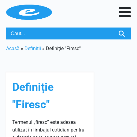
Acasã
»
Definitii
»
Definiție "Firesc"
Definiție
"Firesc"
Termenul „firesc” este adesea
utilizat în limbajul cotidian pentru