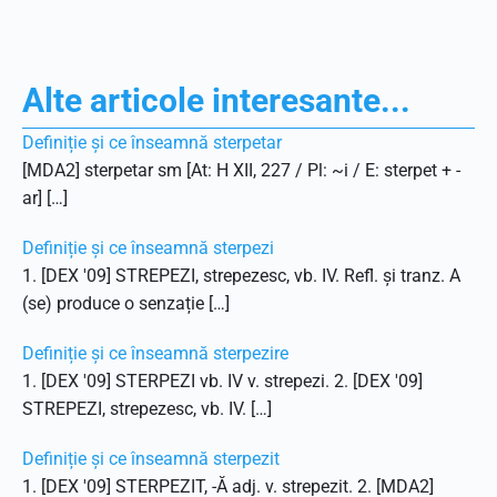
Alte articole interesante...
Definiție și ce înseamnă sterpetar
[MDA2] sterpetar sm [At: H XII, 227 / Pl: ~i / E: sterpet + -
ar] […]
Definiție și ce înseamnă sterpezi
1. [DEX '09] STREPEZI, strepezesc, vb. IV. Refl. și tranz. A
(se) produce o senzație […]
Definiție și ce înseamnă sterpezire
1. [DEX '09] STERPEZI vb. IV v. strepezi. 2. [DEX '09]
STREPEZI, strepezesc, vb. IV. […]
Definiție și ce înseamnă sterpezit
1. [DEX '09] STERPEZIT, -Ă adj. v. strepezit. 2. [MDA2]