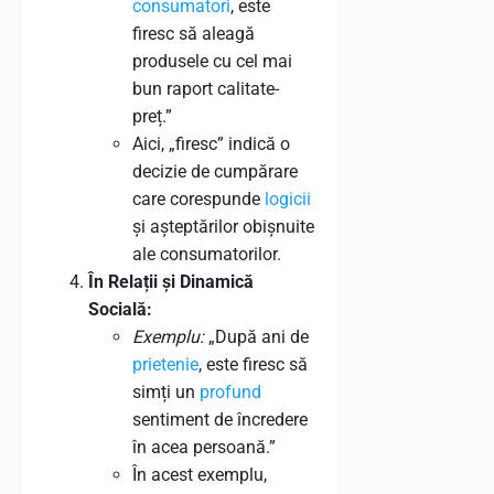
consumatori
, este
firesc să aleagă
produsele cu cel mai
bun raport calitate-
preț.”
Aici, „firesc” indică o
decizie de cumpărare
care corespunde
logicii
și așteptărilor obișnuite
ale consumatorilor.
În Relații și Dinamică
Socială:
Exemplu:
„După ani de
prietenie
, este firesc să
simți un
profund
sentiment de încredere
în acea persoană.”
În acest exemplu,