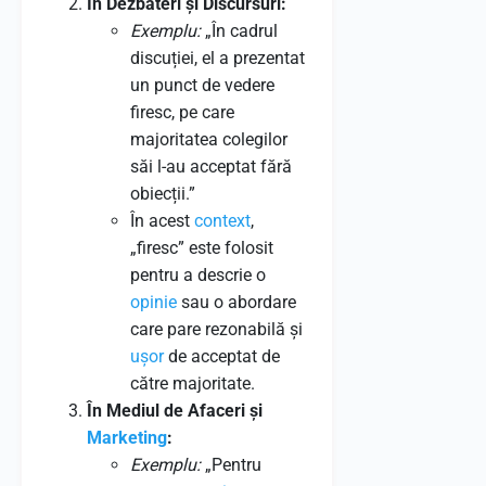
În Dezbateri și Discursuri:
Exemplu:
„În cadrul
discuției, el a prezentat
un punct de vedere
firesc, pe care
majoritatea colegilor
săi l-au acceptat fără
obiecții.”
În acest
context
,
„firesc” este folosit
pentru a descrie o
opinie
sau o abordare
care pare rezonabilă și
ușor
de acceptat de
către majoritate.
În Mediul de Afaceri și
Marketing
:
Exemplu:
„Pentru