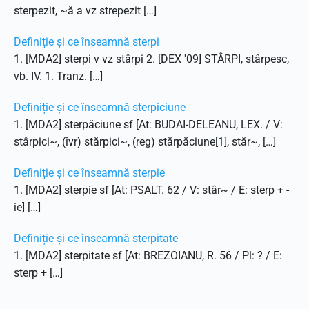
sterpezit, ~ă a vz strepezit […]
Definiție și ce înseamnă sterpi
1. [MDA2] sterpi v vz stârpi 2. [DEX '09] STÂRPI, stârpesc,
vb. IV. 1. Tranz. […]
Definiție și ce înseamnă sterpiciune
1. [MDA2] sterpăciune sf [At: BUDAI-DELEANU, LEX. / V:
stârpici~, (îvr) stărpici~, (reg) stărpăciune[1], stăr~, […]
Definiție și ce înseamnă sterpie
1. [MDA2] sterpie sf [At: PSALT. 62 / V: stâr~ / E: sterp + -
ie] […]
Definiție și ce înseamnă sterpitate
1. [MDA2] sterpitate sf [At: BREZOIANU, R. 56 / Pl: ? / E:
sterp + […]