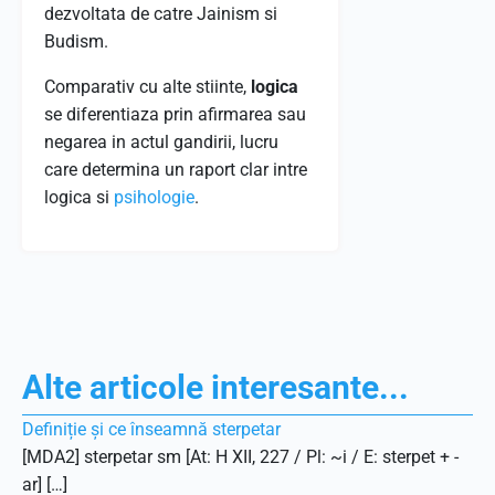
dezvoltata de catre Jainism si
Budism.
Comparativ cu alte stiinte,
logica
se diferentiaza prin afirmarea sau
negarea in actul gandirii, lucru
care determina un raport clar intre
logica si
psihologie
.
Alte articole interesante...
Definiție și ce înseamnă sterpetar
[MDA2] sterpetar sm [At: H XII, 227 / Pl: ~i / E: sterpet + -
ar] […]