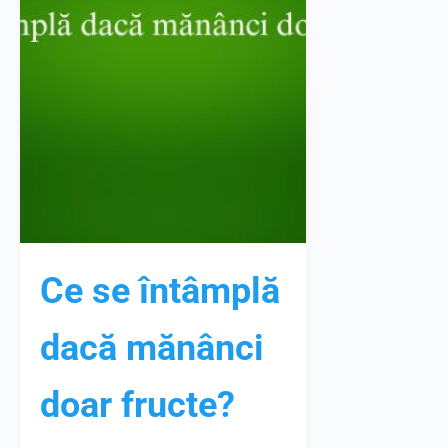
Ce se întâmplă
dacă mănânci
doar fructe?