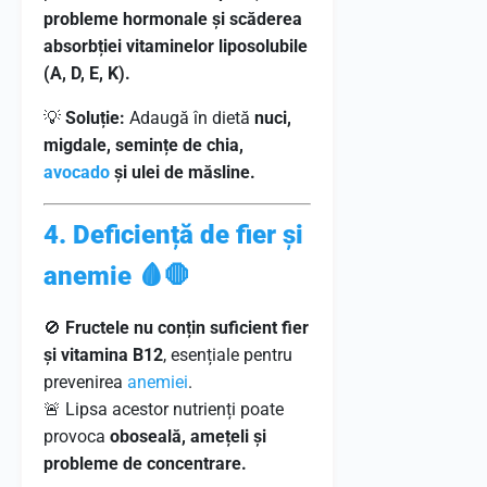
probleme hormonale și scăderea
absorbției vitaminelor liposolubile
(A, D, E, K).
💡
Soluție:
Adaugă în dietă
nuci,
migdale, semințe de chia,
avocado
și ulei de măsline.
4. Deficiență de fier și
anemie 🩸🛑
🚫
Fructele nu conțin suficient fier
și vitamina B12
, esențiale pentru
prevenirea
anemiei
.
🚨 Lipsa acestor nutrienți poate
provoca
oboseală, amețeli și
probleme de concentrare.