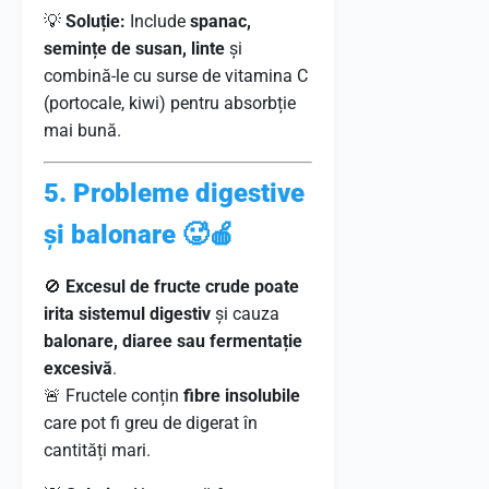
💡
Soluție:
Include
spanac,
semințe de susan, linte
și
combină-le cu surse de vitamina C
(portocale, kiwi) pentru absorbție
mai bună.
5. Probleme digestive
și balonare 🥵🍎
🚫
Excesul de fructe crude poate
irita sistemul digestiv
și cauza
balonare, diaree sau fermentație
excesivă
.
🚨 Fructele conțin
fibre insolubile
care pot fi greu de digerat în
cantități mari.