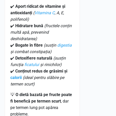
✔️
Aport ridicat de vitamine și
antioxidanți
(
Vitamina C
, A, E,
polifenoli)
✔️
Hidratare bună
(fructele conțin
multă apă, prevenind
deshidratarea)
✔️
Bogate în fibre
(susțin
digestia
și combat constipația)
✔️
Detoxifiere naturală
(susțin
funcția
ficatului
și rinichilor)
✔️
Conținut redus de grăsimi și
calorii
(ideal pentru slăbire pe
termen scurt)
💡
O dietă bazată pe fructe poate
fi benefică pe termen scurt
, dar
pe termen lung pot apărea
probleme.