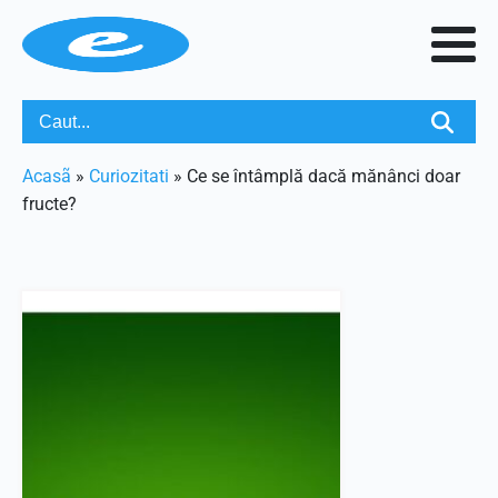
Acasã
»
Curiozitati
»
Ce se întâmplă dacă mănânci doar
fructe?