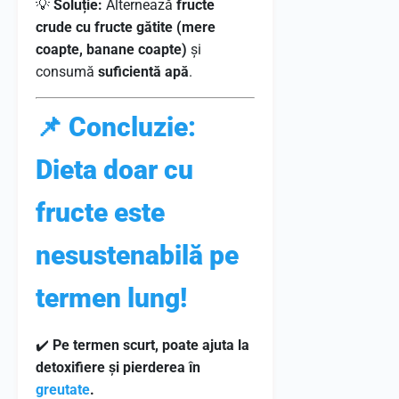
💡
Soluție:
Alternează
fructe
crude cu fructe gătite (mere
coapte, banane coapte)
și
consumă
suficientă apă
.
📌 Concluzie:
Dieta doar cu
fructe este
nesustenabilă pe
termen lung!
✔️
Pe termen scurt, poate ajuta la
detoxifiere și pierderea în
greutate
.