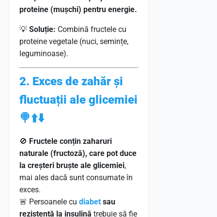
proteine (mușchi) pentru energie.
💡
Soluție:
Combină fructele cu
proteine vegetale (nuci, semințe,
leguminoase).
2. Exces de zahăr și
fluctuații ale glicemiei
🍭⬆️⬇️
🚫
Fructele conțin zaharuri
naturale (fructoză), care pot duce
la creșteri bruște ale glicemiei
,
mai ales dacă sunt consumate în
exces.
🚨 Persoanele cu
diabet
sau
rezistență la insulină
trebuie să fie