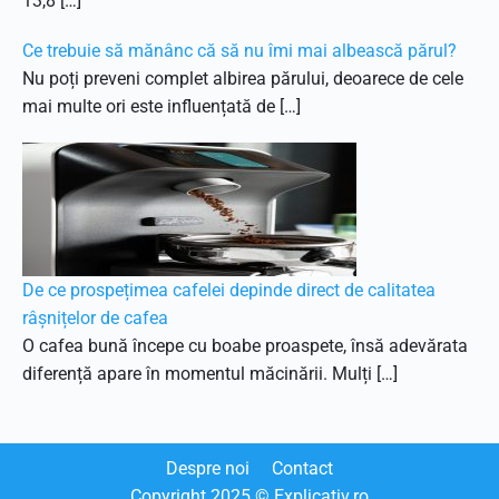
13,8 […]
Ce trebuie să mănânc că să nu îmi mai albească părul?
Nu poți preveni complet albirea părului, deoarece de cele
mai multe ori este influențată de […]
De ce prospețimea cafelei depinde direct de calitatea
râșnițelor de cafea
O cafea bună începe cu boabe proaspete, însă adevărata
diferență apare în momentul măcinării. Mulți […]
Despre noi
Contact
Copyright
2025
© Explicativ.ro