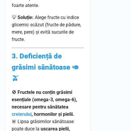
foarte atente.
💡
Soluție:
Alege fructe cu indice
glicemic scăzut (fructe de pădure,
mere, pere) și evită sucurile de
fructe.
3. Deficiență de
grăsimi sănătoase 🥑
🫒
🚫
Fructele nu conțin grăsimi
esențiale (omega-3, omega-6),
necesare pentru sănătatea
creierului
, hormonilor și pielii.
🚨 Lipsa grăsimilor sănătoase
poate duce la
uscarea pielii,