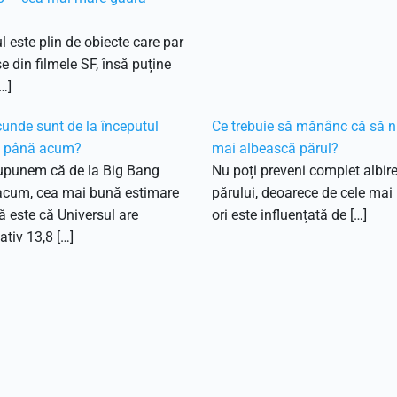
l este plin de obiecte care par
e din filmele SF, însă puține
…]
unde sunt de la începutul
Ce trebuie să mănânc că să n
i până acum?
mai albească părul?
upunem că de la Big Bang
Nu poți preveni complet albir
acum, cea mai bună estimare
părului, deoarece de cele mai
că este că Universul are
ori este influențată de […]
tiv 13,8 […]