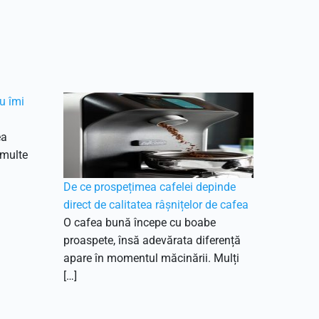
u îmi
ea
 multe
De ce prospețimea cafelei depinde
direct de calitatea râșnițelor de cafea
O cafea bună începe cu boabe
proaspete, însă adevărata diferență
apare în momentul măcinării. Mulți
[…]