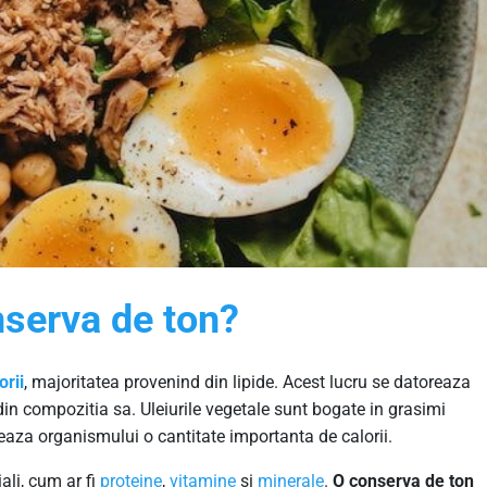
nserva de ton?
orii
, majoritatea provenind din lipide. Acest lucru se datoreaza
 din compozitia sa. Uleiurile vegetale sunt bogate in grasimi
zeaza organismului o cantitate importanta de calorii.
ali, cum ar fi
proteine
,
vitamine
si
minerale
.
O conserva de ton