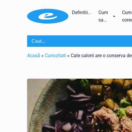
Definitii...
Cum
Cum
sa...
corec
Acasã
»
Curiozitati
»
Cate calorii are o conserva de