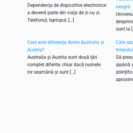
Dependența de dispozitive electronice
neagră
a devenit parte din viața de zi cu zi.
Universu
Telefonul, laptopul, […]
desprins
sunt la [
Care este diferența dintre Australia și
Câte sec
Austria?
timpulu
Australia și Austria sunt două țări
Să pres
complet diferite, chiar dacă numele
șipână 
lor seamănă și sunt […]
științifi
aproxima