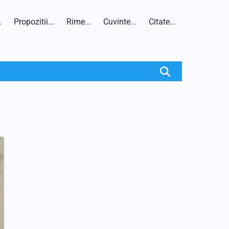
.
Propozitii...
Rime...
Cuvinte...
Citate...