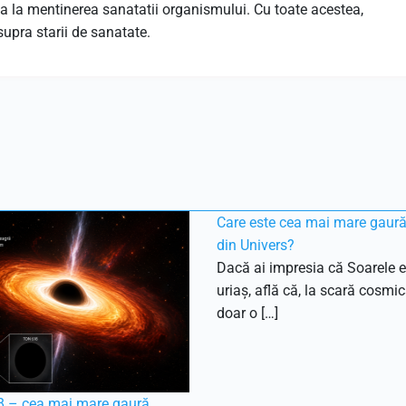
uta la mentinerea sanatatii organismului. Cu toate acestea,
upra starii de sanatate.
Care este cea mai mare gaur
din Univers?
Dacă ai impresia că Soarele e
uriaș, află că, la scară cosmic
doar o […]
 – cea mai mare gaură