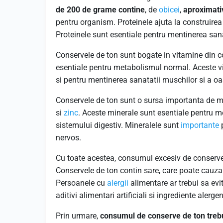
de 200 de grame contine
, de
obicei
,
aproximati
pentru organism. Proteinele ajuta la construirea
Proteinele sunt esentiale pentru mentinerea sana
Conservele de ton sunt bogate in vitamine din co
esentiale pentru metabolismul normal. Aceste v
si pentru mentinerea sanatatii muschilor si a oa
Conservele de ton sunt o sursa importanta de m
si
zinc
. Aceste minerale sunt esentiale pentru me
sistemului digestiv. Mineralele sunt
importante
p
nervos.
Cu toate acestea, consumul excesiv de conserv
Conservele de ton contin sare, care poate cauza h
Persoanele cu
alergii
alimentare ar trebui sa ev
aditivi alimentari artificiali si ingrediente alerge
Prin urmare,
consumul de conserve de ton treb