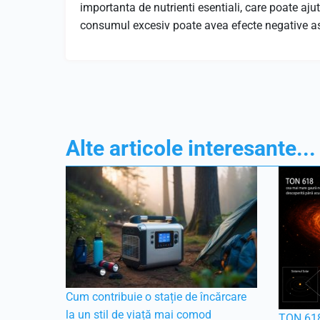
importanta de nutrienti esentiali, care poate aj
consumul excesiv poate avea efecte negative as
Alte articole interesante...
Cum contribuie o stație de încărcare
la un stil de viață mai comod
TON 618