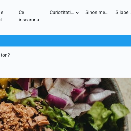
 e
Ce
Curiozitati...
Sinonime...
Silabe..
t...
inseamna...
 ton?