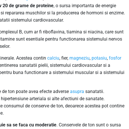
v 20 de grame de proteine
, o sursa importanta de energie
 si repararea muschilor si la producerea de hormoni si enzime.
tatii sistemului cardiovascular.
mplexul B, cum ar fi riboflavina, tiamina si niacina, care sunt
itamine sunt esentiale pentru functionarea sistemului nervos
selor.
inerale. Acestea contin
calciu
, fier,
magneziu
,
potasiu
,
fosfor
ntinerea sanatatii pielii, sistemului cardiovascular si a
entru buna functionare a sistemului muscular si a sistemului
e de ton poate avea efecte adverse
asupra
sanatatii.
ipertensiune arteriala si alte afectiuni de sanatate.
ite consumul de conserve de ton, deoarece acestea pot contine
ne.
uie sa se faca cu moderatie
. Conservele de ton sunt o sursa