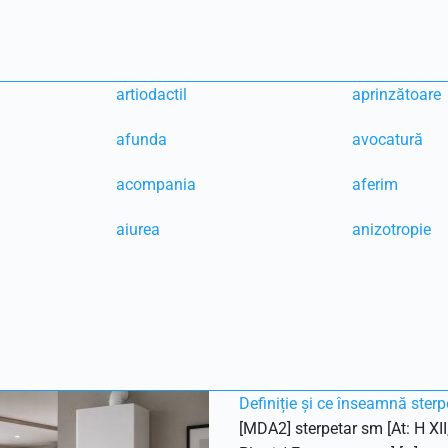
artiodactil
aprinzătoare
afunda
avocatură
acompania
aferim
aiurea
anizotropie
Definiție și ce înseamnă sterp
[MDA2] sterpetar sm [At: H XII