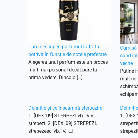
Cum descoperi parfumul Lattafa
Cum să f
potrivit în funcție de notele preferate
când înl
Alegerea unui parfum este un proces
veche
mult mai personal decât pare la
Puține i
prima vedere. Dincolo […]
mult con
schimbar
echipam
Definiție și ce înseamnă sterpezire
Definiți
1. [DEX '09] STERPEZI vb. IV v.
1. [DEX 
strepezi. 2. [DEX '09] STREPEZI,
strepezi
strepezesc, vb. IV. […]
strepezit