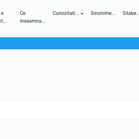
 e
Ce
Curiozitati...
Sinonime...
Silabe..
t...
inseamna...