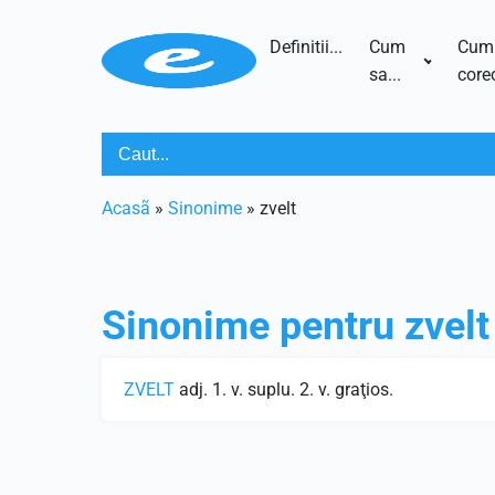
Definitii...
Cum
Cum
sa...
corec
Acasã
»
Sinonime
»
zvelt
Sinonime pentru
zvelt
ZVELT
adj. 1. v. suplu. 2. v. graţios.