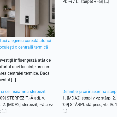
Pl: ~i / E: sterpet + -ar] […]
aci alegerea corectă atunci
ocuiești o centrală termică
nvestiții influențează atât de
fortul unei locuințe precum
ea centralei termice. Dacă
entul […]
e și ce înseamnă sterpezit
Definiție și ce înseamnă sterp
'09] STERPEZIT, -Ă adj. v.
1. [MDA2] sterpi v vz stârpi 2
t. 2. [MDA2] sterpezit, ~ă a vz
'09] STÂRPI, stârpesc, vb. IV. 
 […]
[…]