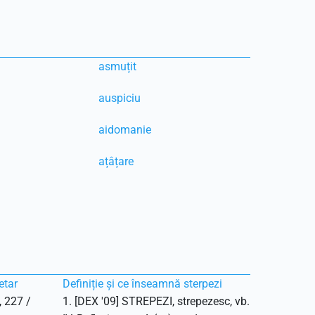
asmuțit
auspiciu
aidomanie
ațâțare
etar
Definiție și ce înseamnă sterpezi
, 227 /
1. [DEX '09] STREPEZI, strepezesc, vb.