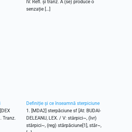
IV. Refl. și tranz. A (se) produce o
senzație […]
i
Definiție și ce înseamnă sterpiciune
. [DEX
1. [MDA2] sterpăciune sf [At: BUDAI-
1. Tranz.
DELEANU, LEX. / V: stârpici~, (îvr)
stărpici~, (reg) stărpăciune[1], stăr~,