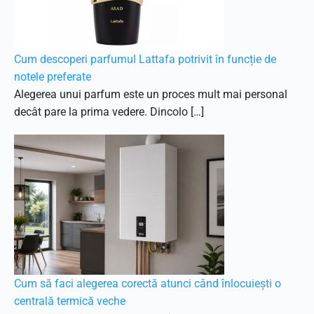
Cum descoperi parfumul Lattafa potrivit în funcție de
notele preferate
Alegerea unui parfum este un proces mult mai personal
decât pare la prima vedere. Dincolo […]
Cum să faci alegerea corectă atunci când înlocuiești o
centrală termică veche