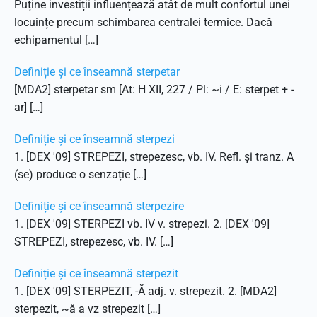
Puține investiții influențează atât de mult confortul unei
locuințe precum schimbarea centralei termice. Dacă
echipamentul […]
Definiție și ce înseamnă sterpetar
[MDA2] sterpetar sm [At: H XII, 227 / Pl: ~i / E: sterpet + -
ar] […]
Definiție și ce înseamnă sterpezi
1. [DEX '09] STREPEZI, strepezesc, vb. IV. Refl. și tranz. A
(se) produce o senzație […]
Definiție și ce înseamnă sterpezire
1. [DEX '09] STERPEZI vb. IV v. strepezi. 2. [DEX '09]
STREPEZI, strepezesc, vb. IV. […]
Definiție și ce înseamnă sterpezit
1. [DEX '09] STERPEZIT, -Ă adj. v. strepezit. 2. [MDA2]
sterpezit, ~ă a vz strepezit […]