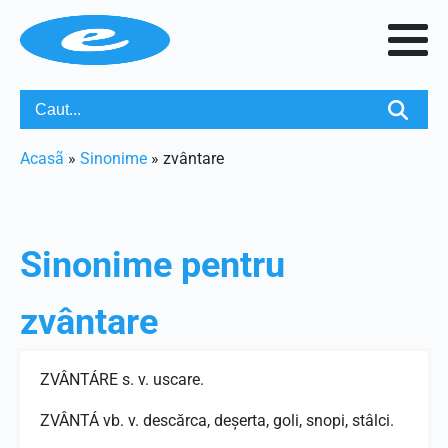
Acasã
»
Sinonime
»
zvântare
Sinonime pentru
zvântare
ZVÂNTÁRE s. v. uscare.
ZVÂNTÁ vb. v. descărca, deşerta, goli, snopi, stâlci.