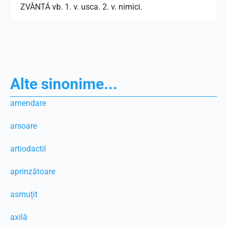
ZVÂNTÁ vb. 1. v. usca. 2. v. nimici.
Alte sinonime...
amendare
arsoare
artiodactil
aprinzătoare
asmuțit
axilă