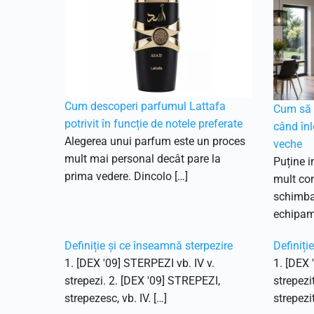
Cum descoperi parfumul Lattafa
Cum să f
potrivit în funcție de notele preferate
când înl
Alegerea unui parfum este un proces
veche
mult mai personal decât pare la
Puține i
prima vedere. Dincolo […]
mult con
schimbar
echipam
Definiție și ce înseamnă sterpezire
Definiți
1. [DEX '09] STERPEZI vb. IV v.
1. [DEX 
strepezi. 2. [DEX '09] STREPEZI,
strepezi
strepezesc, vb. IV. […]
strepezit