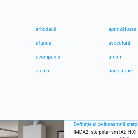
artiodactil
aprinzătoare
afunda
avocatură
acompania
aferim
aiurea
anizotropie
Definiție și ce înseamnă sterp
[MDA2] sterpetar sm [At: H XII