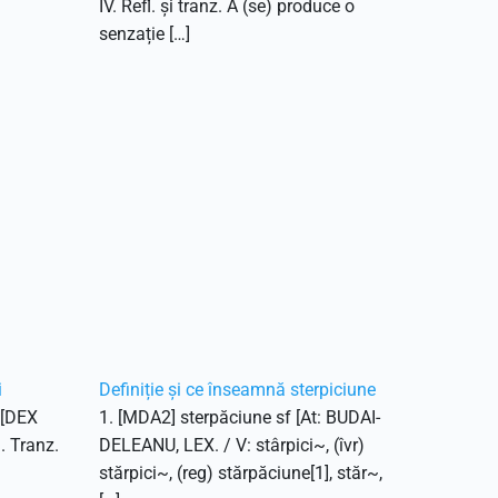
IV. Refl. și tranz. A (se) produce o
senzație […]
i
Definiție și ce înseamnă sterpiciune
. [DEX
1. [MDA2] sterpăciune sf [At: BUDAI-
1. Tranz.
DELEANU, LEX. / V: stârpici~, (îvr)
stărpici~, (reg) stărpăciune[1], stăr~,