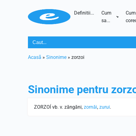
Definitii...
Cum
Cum
sa...
corec
Acasã
»
Sinonime
»
zorzoi
Sinonime pentru
zorz
ZORZOÍ vb. v. zăngăni,
zornăi
,
zurui
.