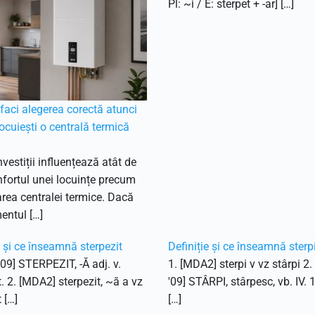
Pl: ~i / E: sterpet + -ar] […]
aci alegerea corectă atunci
ocuiești o centrală termică
nvestiții influențează atât de
fortul unei locuințe precum
ea centralei termice. Dacă
entul […]
e și ce înseamnă sterpezit
Definiție și ce înseamnă sterp
'09] STERPEZIT, -Ă adj. v.
1. [MDA2] sterpi v vz stârpi 2
t. 2. [MDA2] sterpezit, ~ă a vz
'09] STÂRPI, stârpesc, vb. IV. 
 […]
[…]