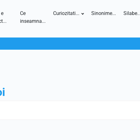
 e
Ce
Curiozitati...
Sinonime...
Silabe..
t...
inseamna...
oi