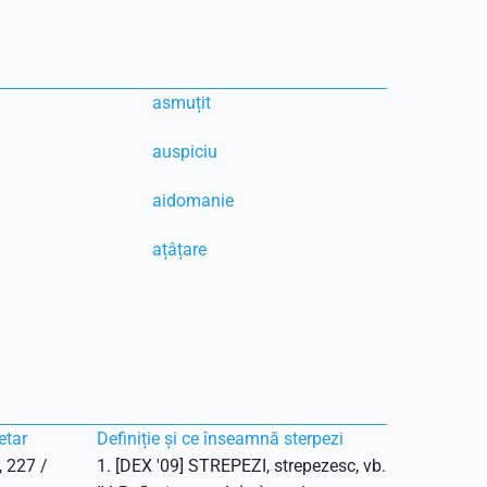
asmuțit
auspiciu
aidomanie
ațâțare
etar
Definiție și ce înseamnă sterpezi
, 227 /
1. [DEX '09] STREPEZI, strepezesc, vb.