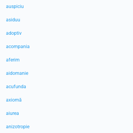
auspiciu
asiduu
adoptiv
acompania
aferim
aidomanie
acufunda
axiomă
aiurea
anizotropie