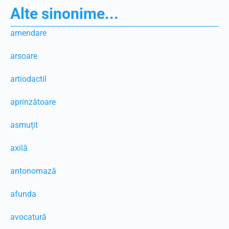
Alte sinonime...
amendare
arsoare
artiodactil
aprinzătoare
asmuțit
axilă
antonomază
afunda
avocatură