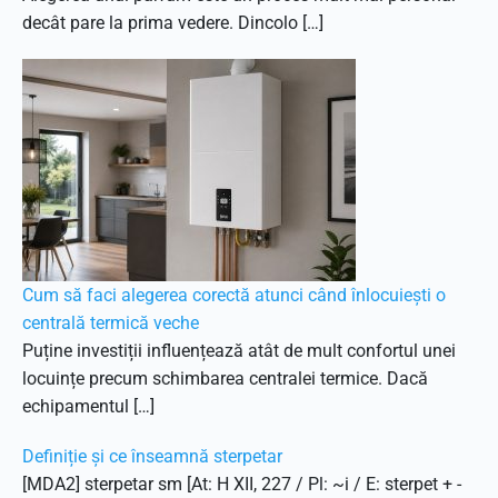
decât pare la prima vedere. Dincolo […]
Cum să faci alegerea corectă atunci când înlocuiești o
centrală termică veche
Puține investiții influențează atât de mult confortul unei
locuințe precum schimbarea centralei termice. Dacă
echipamentul […]
Definiție și ce înseamnă sterpetar
[MDA2] sterpetar sm [At: H XII, 227 / Pl: ~i / E: sterpet + -