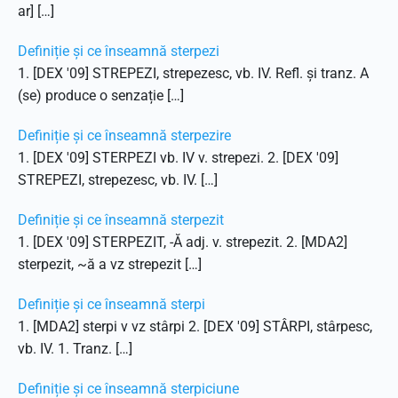
ar] […]
Definiție și ce înseamnă sterpezi
1. [DEX '09] STREPEZI, strepezesc, vb. IV. Refl. și tranz. A
(se) produce o senzație […]
Definiție și ce înseamnă sterpezire
1. [DEX '09] STERPEZI vb. IV v. strepezi. 2. [DEX '09]
STREPEZI, strepezesc, vb. IV. […]
Definiție și ce înseamnă sterpezit
1. [DEX '09] STERPEZIT, -Ă adj. v. strepezit. 2. [MDA2]
sterpezit, ~ă a vz strepezit […]
Definiție și ce înseamnă sterpi
1. [MDA2] sterpi v vz stârpi 2. [DEX '09] STÂRPI, stârpesc,
vb. IV. 1. Tranz. […]
Definiție și ce înseamnă sterpiciune