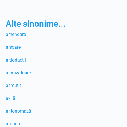
Alte sinonime...
amendare
arsoare
artiodactil
aprinzătoare
asmuțit
axilă
antonomază
afunda