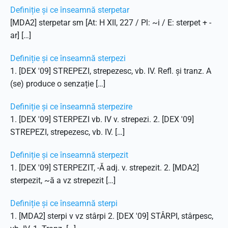
Definiție și ce înseamnă sterpetar
[MDA2] sterpetar sm [At: H XII, 227 / Pl: ~i / E: sterpet + -
ar] […]
Definiție și ce înseamnă sterpezi
1. [DEX '09] STREPEZI, strepezesc, vb. IV. Refl. și tranz. A
(se) produce o senzație […]
Definiție și ce înseamnă sterpezire
1. [DEX '09] STERPEZI vb. IV v. strepezi. 2. [DEX '09]
STREPEZI, strepezesc, vb. IV. […]
Definiție și ce înseamnă sterpezit
1. [DEX '09] STERPEZIT, -Ă adj. v. strepezit. 2. [MDA2]
sterpezit, ~ă a vz strepezit […]
Definiție și ce înseamnă sterpi
1. [MDA2] sterpi v vz stârpi 2. [DEX '09] STÂRPI, stârpesc,