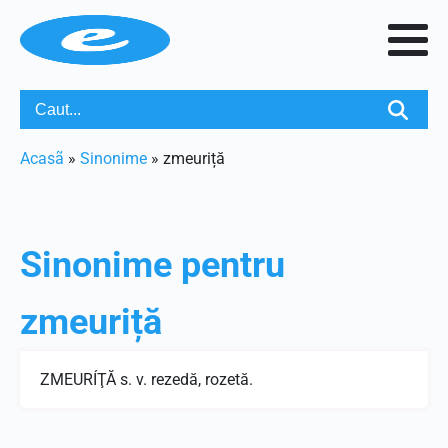
Acasã
»
Sinonime
»
zmeuriță
Sinonime pentru
zmeuriță
ZMEURÍŢĂ s. v. rezedă, rozetă.