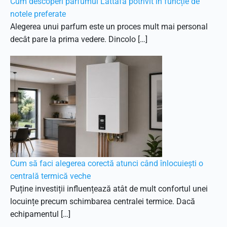
Cum descoperi parfumul Lattafa potrivit în funcție de
notele preferate
Alegerea unui parfum este un proces mult mai personal
decât pare la prima vedere. Dincolo […]
Cum să faci alegerea corectă atunci când înlocuiești o
centrală termică veche
Puține investiții influențează atât de mult confortul unei
locuințe precum schimbarea centralei termice. Dacă
echipamentul […]