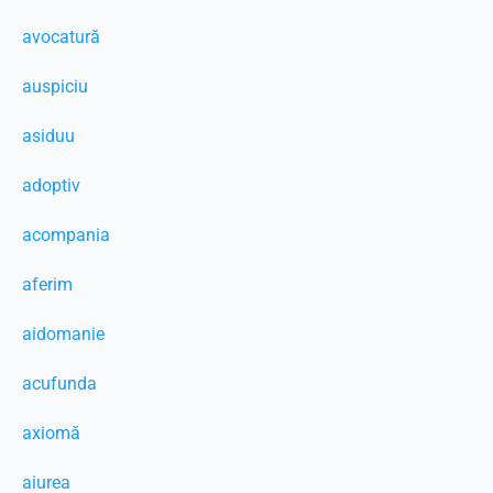
avocatură
auspiciu
asiduu
adoptiv
acompania
aferim
aidomanie
acufunda
axiomă
aiurea