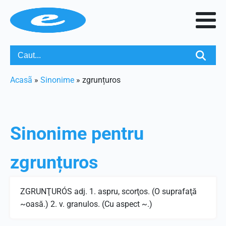
Acasã
»
Sinonime
»
zgrunțuros
Sinonime pentru
zgrunțuros
ZGRUNŢURÓS adj. 1. aspru, scorţos. (O suprafaţă
~oasă.) 2. v. granulos. (Cu aspect ~.)