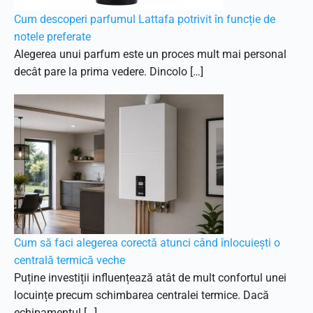
Cum descoperi parfumul Lattafa potrivit în funcție de
notele preferate
Alegerea unui parfum este un proces mult mai personal
decât pare la prima vedere. Dincolo […]
Cum să faci alegerea corectă atunci când înlocuiești o
centrală termică veche
Puține investiții influențează atât de mult confortul unei
locuințe precum schimbarea centralei termice. Dacă
echipamentul […]