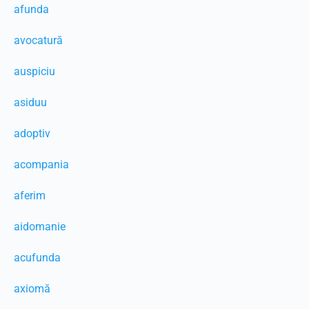
afunda
avocatură
auspiciu
asiduu
adoptiv
acompania
aferim
aidomanie
acufunda
axiomă