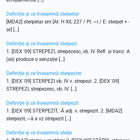
Definiție și ce înseamnă sterpetar
[MDA2] sterpetar sm [At: H XII, 227 / Pl: ~i / E: sterpet + -
ar] […]
Definiție și ce înseamnă sterpezi
1. [DEX '09] STREPEZI, strepezesc, vb. IV. Refl. și tranz. A
(se) produce o senzație […]
Definiție și ce înseamnă sterpezire
1. [DEX '09] STERPEZI vb. IV v. strepezi. 2. [DEX '09]
STREPEZI, strepezesc, vb. IV. […]
Definiție și ce înseamnă sterpezit
1. [DEX '09] STERPEZIT, -Ă adj. v. strepezit. 2. [MDA2]
sterpezit, ~ă a vz strepezit […]
Definiție și ce înseamnă sterpi