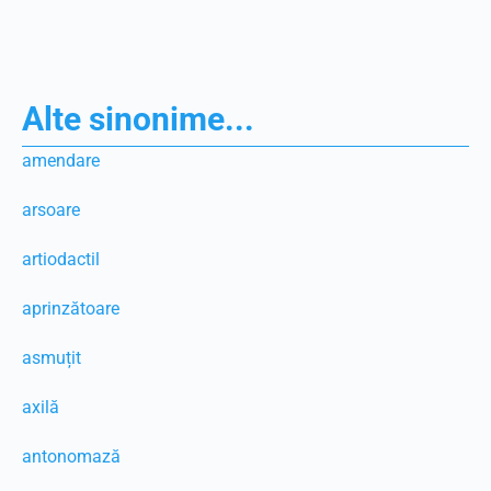
Alte sinonime...
amendare
arsoare
artiodactil
aprinzătoare
asmuțit
axilă
antonomază