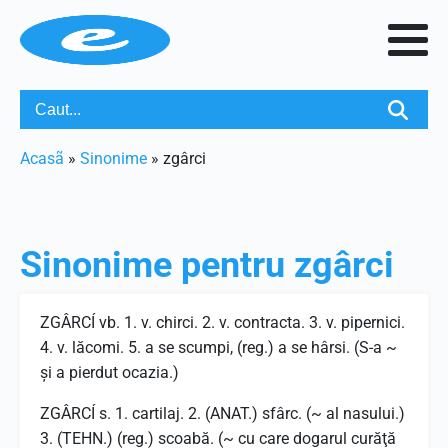
Acasã
»
Sinonime
»
zgârci
Sinonime pentru
zgârci
ZGÂRCÍ vb. 1. v. chirci. 2. v. contracta. 3. v. pipernici.
4. v. lăcomi. 5. a se scumpi, (reg.) a se hârsi. (S-a ~
şi a pierdut ocazia.)
ZGÂRCÍ s. 1. cartilaj. 2. (ANAT.) sfârc. (~ al nasului.)
3. (TEHN.) (reg.) scoabă. (~ cu care dogarul curăţă