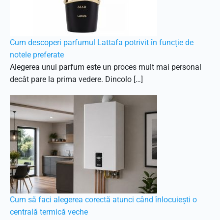
Cum descoperi parfumul Lattafa potrivit în funcție de
notele preferate
Alegerea unui parfum este un proces mult mai personal
decât pare la prima vedere. Dincolo […]
Cum să faci alegerea corectă atunci când înlocuiești o
centrală termică veche