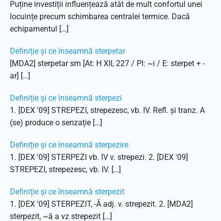
Puține investiții influențează atât de mult confortul unei
locuințe precum schimbarea centralei termice. Dacă
echipamentul […]
Definiție și ce înseamnă sterpetar
[MDA2] sterpetar sm [At: H XII, 227 / Pl: ~i / E: sterpet + -
ar] […]
Definiție și ce înseamnă sterpezi
1. [DEX '09] STREPEZI, strepezesc, vb. IV. Refl. și tranz. A
(se) produce o senzație […]
Definiție și ce înseamnă sterpezire
1. [DEX '09] STERPEZI vb. IV v. strepezi. 2. [DEX '09]
STREPEZI, strepezesc, vb. IV. […]
Definiție și ce înseamnă sterpezit
1. [DEX '09] STERPEZIT, -Ă adj. v. strepezit. 2. [MDA2]
sterpezit, ~ă a vz strepezit […]