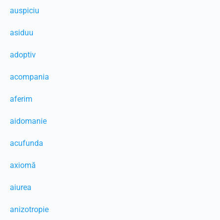
auspiciu
asiduu
adoptiv
acompania
aferim
aidomanie
acufunda
axiomă
aiurea
anizotropie