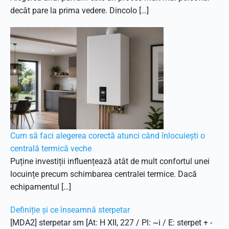
decât pare la prima vedere. Dincolo […]
Cum să faci alegerea corectă atunci când înlocuiești o
centrală termică veche
Puține investiții influențează atât de mult confortul unei
locuințe precum schimbarea centralei termice. Dacă
echipamentul […]
Definiție și ce înseamnă sterpetar
[MDA2] sterpetar sm [At: H XII, 227 / Pl: ~i / E: sterpet + -