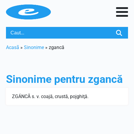
Acasã
»
Sinonime
»
zgancă
Sinonime pentru
zgancă
ZGÁNCĂ s. v. coajă, crustă, pojghiţă.