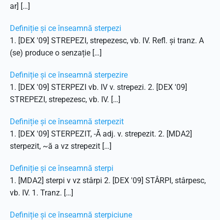
ar] […]
Definiție și ce înseamnă sterpezi
1. [DEX '09] STREPEZI, strepezesc, vb. IV. Refl. și tranz. A
(se) produce o senzație […]
Definiție și ce înseamnă sterpezire
1. [DEX '09] STERPEZI vb. IV v. strepezi. 2. [DEX '09]
STREPEZI, strepezesc, vb. IV. […]
Definiție și ce înseamnă sterpezit
1. [DEX '09] STERPEZIT, -Ă adj. v. strepezit. 2. [MDA2]
sterpezit, ~ă a vz strepezit […]
Definiție și ce înseamnă sterpi
1. [MDA2] sterpi v vz stârpi 2. [DEX '09] STÂRPI, stârpesc,
vb. IV. 1. Tranz. […]
Definiție și ce înseamnă sterpiciune