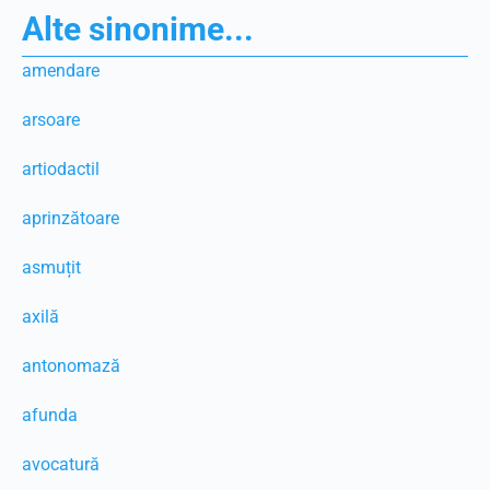
Alte sinonime...
amendare
arsoare
artiodactil
aprinzătoare
asmuțit
axilă
antonomază
afunda
avocatură