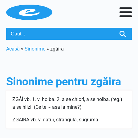
Acasã
»
Sinonime
»
zgăira
Sinonime pentru
zgăira
ZGÂÍ vb. 1. v. holba. 2. a se chiorî, a se holba, (reg.)
a se hlizi. (Ce te ~ aşa la mine?)
ZGĂIRÁ vb. v. gâtui, strangula, sugruma.