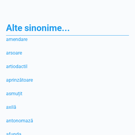
Alte sinonime...
amendare
arsoare
artiodactil
aprinzătoare
asmuțit
axilă
antonomază
afunda