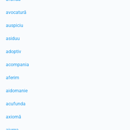
avocatură
auspiciu
asiduu
adoptiv
acompania
aferim
aidomanie
acufunda
axiomă
aiurea