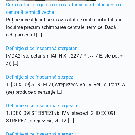
Cum să faci alegerea corectă atunci când înlocuiești o
centrală termică veche
Puține investiții influențează atât de mult confortul unei
locuințe precum schimbarea centralei termice. Dacă
echipamentul […]
Definiție și ce înseamnă sterpetar
[MDA2] sterpetar sm [At: H XII, 227 / Pl: ~i / E: sterpet + -
ar] […]
Definiție și ce înseamnă sterpezi
1. [DEX '09] STREPEZI, strepezesc, vb. IV. Refl. și tranz. A
(se) produce o senzație […]
Definiție și ce înseamnă sterpezire
1. [DEX '09] STERPEZI vb. IV v. strepezi. 2. [DEX '09]
STREPEZI, strepezesc, vb. IV. […]
Definiție și ce înseamnă sterpezit