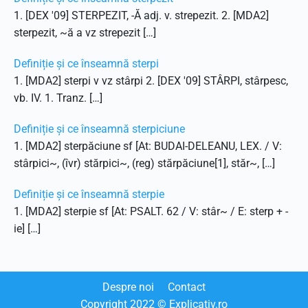
1. [DEX '09] STERPEZIT, -Ă adj. v. strepezit. 2. [MDA2]
sterpezit, ~ă a vz strepezit […]
Definiție și ce înseamnă sterpi
1. [MDA2] sterpi v vz stârpi 2. [DEX '09] STÂRPI, stârpesc,
vb. IV. 1. Tranz. […]
Definiție și ce înseamnă sterpiciune
1. [MDA2] sterpăciune sf [At: BUDAI-DELEANU, LEX. / V:
stârpici~, (îvr) stărpici~, (reg) stărpăciune[1], stăr~, […]
Definiție și ce înseamnă sterpie
1. [MDA2] sterpie sf [At: PSALT. 62 / V: stâr~ / E: sterp + -
ie] […]
Despre noi
Contact
Copyright
2022
© Explicativ.ro