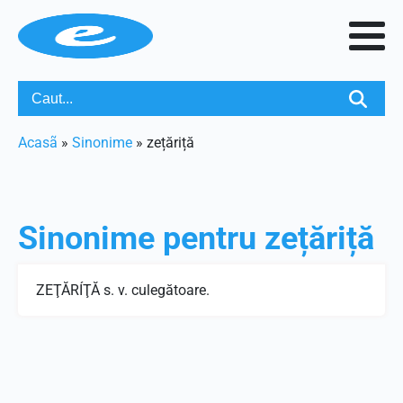
Acasã
»
Sinonime
»
zețăriță
Sinonime pentru
zețăriță
ZEŢĂRÍŢĂ s. v. culegătoare.