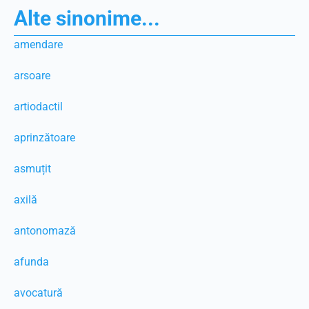
Alte sinonime...
amendare
arsoare
artiodactil
aprinzătoare
asmuțit
axilă
antonomază
afunda
avocatură