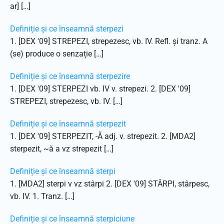
ar] […]
Definiție și ce înseamnă sterpezi
1. [DEX '09] STREPEZI, strepezesc, vb. IV. Refl. și tranz. A
(se) produce o senzație […]
Definiție și ce înseamnă sterpezire
1. [DEX '09] STERPEZI vb. IV v. strepezi. 2. [DEX '09]
STREPEZI, strepezesc, vb. IV. […]
Definiție și ce înseamnă sterpezit
1. [DEX '09] STERPEZIT, -Ă adj. v. strepezit. 2. [MDA2]
sterpezit, ~ă a vz strepezit […]
Definiție și ce înseamnă sterpi
1. [MDA2] sterpi v vz stârpi 2. [DEX '09] STÂRPI, stârpesc,
vb. IV. 1. Tranz. […]
Definiție și ce înseamnă sterpiciune