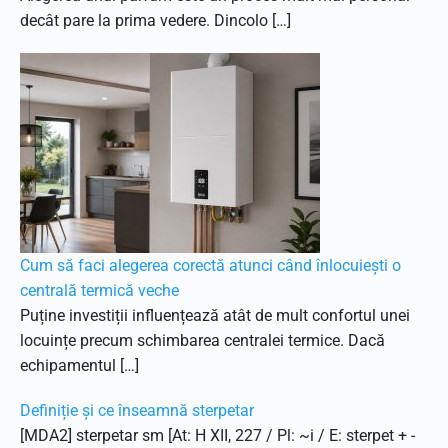
decât pare la prima vedere. Dincolo […]
Cum să faci alegerea corectă atunci când înlocuiești o
centrală termică veche
Puține investiții influențează atât de mult confortul unei
locuințe precum schimbarea centralei termice. Dacă
echipamentul […]
Definiție și ce înseamnă sterpetar
[MDA2] sterpetar sm [At: H XII, 227 / Pl: ~i / E: sterpet + -