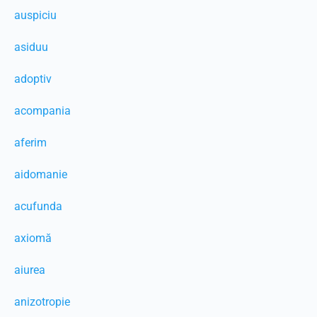
auspiciu
asiduu
adoptiv
acompania
aferim
aidomanie
acufunda
axiomă
aiurea
anizotropie