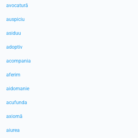
avocatură
auspiciu
asiduu
adoptiv
acompania
aferim
aidomanie
acufunda
axiomă
aiurea