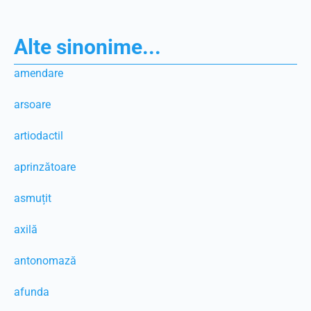
Alte sinonime...
amendare
arsoare
artiodactil
aprinzătoare
asmuțit
axilă
antonomază
afunda