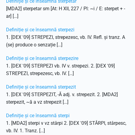
Definiție și ce înseamnă sterpetar
[MDA2] sterpetar sm [At: H XII, 227 / Pl: ~i / E: sterpet + -
ar] […]
Definiție și ce înseamnă sterpezi
1. [DEX '09] STREPEZI, strepezesc, vb. IV. Refl. și tranz. A
(se) produce o senzație […]
Definiție și ce înseamnă sterpezire
1. [DEX '09] STERPEZI vb. IV v. strepezi. 2. [DEX '09]
STREPEZI, strepezesc, vb. IV. […]
Definiție și ce înseamnă sterpezit
1. [DEX '09] STERPEZIT, -Ă adj. v. strepezit. 2. [MDA2]
sterpezit, ~ă a vz strepezit […]
Definiție și ce înseamnă sterpi
1. [MDA2] sterpi v vz stârpi 2. [DEX '09] STÂRPI, stârpesc,
vb. IV. 1. Tranz. […]