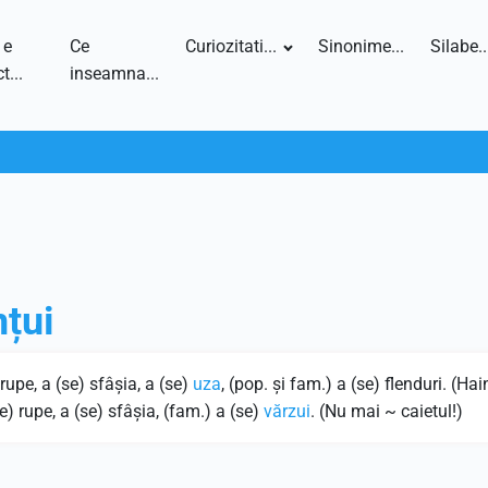
 e
Ce
Curiozitati...
Sinonime...
Silabe..
t...
inseamna...
nțui
rupe, a (se) sfâşia, a (se)
uza
, (pop. şi fam.) a (se) flenduri. (Hai
(se) rupe, a (se) sfâşia, (fam.) a (se)
vărzui
. (Nu mai ~ caietul!)