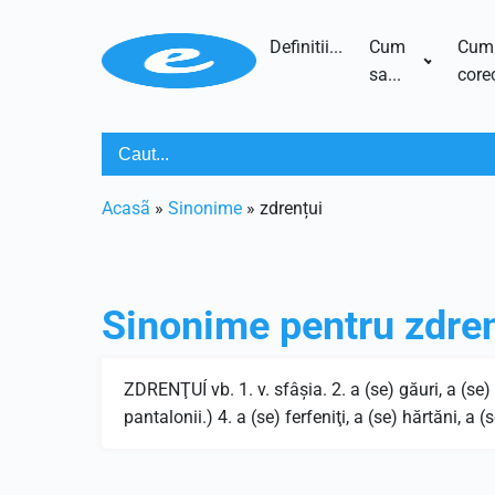
Definitii...
Cum
Cum
sa...
corec
Acasã
»
Sinonime
»
zdrențui
Sinonime pentru
zdre
ZDRENŢUÍ vb. 1. v. sfâşia. 2. a (se) găuri, a (se) 
pantalonii.) 4. a (se) ferfeniţi, a (se) hărtăni, a 