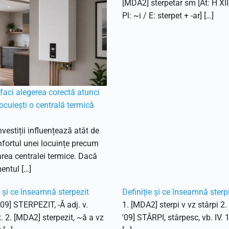
[MDA2] sterpetar sm [At: H XII
Pl: ~i / E: sterpet + -ar] […]
aci alegerea corectă atunci
ocuiești o centrală termică
nvestiții influențează atât de
fortul unei locuințe precum
ea centralei termice. Dacă
entul […]
e și ce înseamnă sterpezit
Definiție și ce înseamnă sterp
'09] STERPEZIT, -Ă adj. v.
1. [MDA2] sterpi v vz stârpi 2
t. 2. [MDA2] sterpezit, ~ă a vz
'09] STÂRPI, stârpesc, vb. IV. 