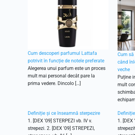
Cum descoperi parfumul Lattafa
Cum să f
potrivit în funcție de notele preferate
când înl
Alegerea unui parfum este un proces
veche
mult mai personal decât pare la
Puține i
prima vedere. Dincolo […]
mult con
schimbar
echipam
Definiție și ce înseamnă sterpezire
Definiți
1. [DEX '09] STERPEZI vb. IV v.
1. [DEX 
strepezi. 2. [DEX '09] STREPEZI,
strepezi