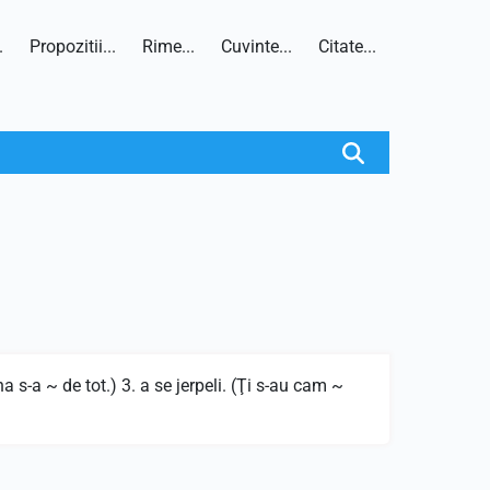
.
Propozitii...
Rime...
Cuvinte...
Citate...
na s-a ~ de tot.) 3. a se jerpeli. (Ţi s-au cam ~