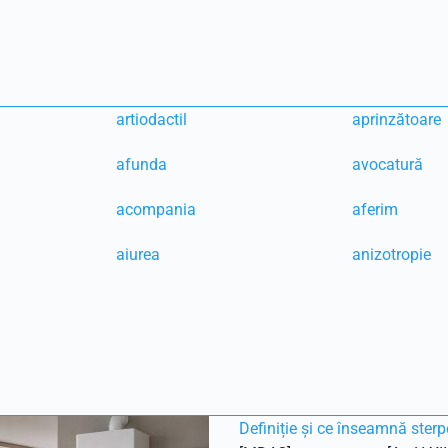
artiodactil
aprinzătoare
afunda
avocatură
acompania
aferim
aiurea
anizotropie
Definiție și ce înseamnă sterp