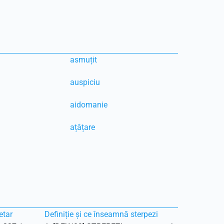
asmuțit
auspiciu
aidomanie
ațâțare
etar
Definiție și ce înseamnă sterpezi