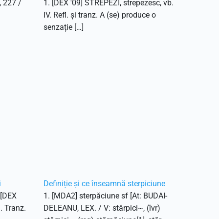
, 227 /
1. [DEX '09] STREPEZI, strepezesc, vb.
IV. Refl. și tranz. A (se) produce o
senzație […]
i
Definiție și ce înseamnă sterpiciune
. [DEX
1. [MDA2] sterpăciune sf [At: BUDAI-
1. Tranz.
DELEANU, LEX. / V: stârpici~, (îvr)