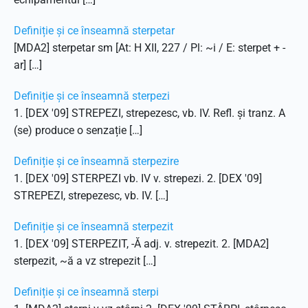
Definiție și ce înseamnă sterpetar
[MDA2] sterpetar sm [At: H XII, 227 / Pl: ~i / E: sterpet + -
ar] […]
Definiție și ce înseamnă sterpezi
1. [DEX '09] STREPEZI, strepezesc, vb. IV. Refl. și tranz. A
(se) produce o senzație […]
Definiție și ce înseamnă sterpezire
1. [DEX '09] STERPEZI vb. IV v. strepezi. 2. [DEX '09]
STREPEZI, strepezesc, vb. IV. […]
Definiție și ce înseamnă sterpezit
1. [DEX '09] STERPEZIT, -Ă adj. v. strepezit. 2. [MDA2]
sterpezit, ~ă a vz strepezit […]
Definiție și ce înseamnă sterpi