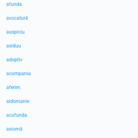
afunda
avocatură
auspiciu
asiduu
adoptiv
acompania
aferim
aidomanie
acufunda
axiomă