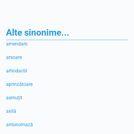
Alte sinonime...
amendare
arsoare
artiodactil
aprinzătoare
asmuțit
axilă
antonomază