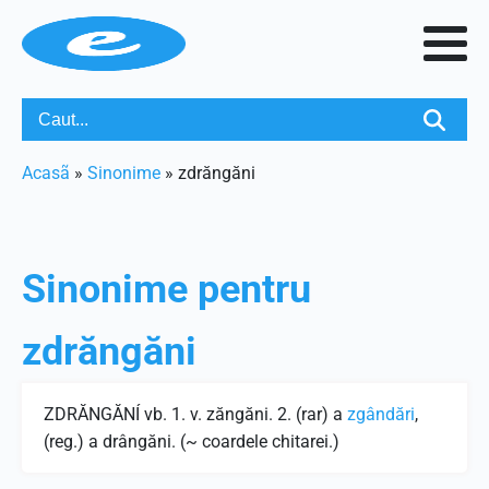
Acasã
»
Sinonime
»
zdrăngăni
Sinonime pentru
zdrăngăni
ZDRĂNGĂNÍ vb. 1. v. zăngăni. 2. (rar) a
zgândări
,
(reg.) a drângăni. (~ coardele chitarei.)