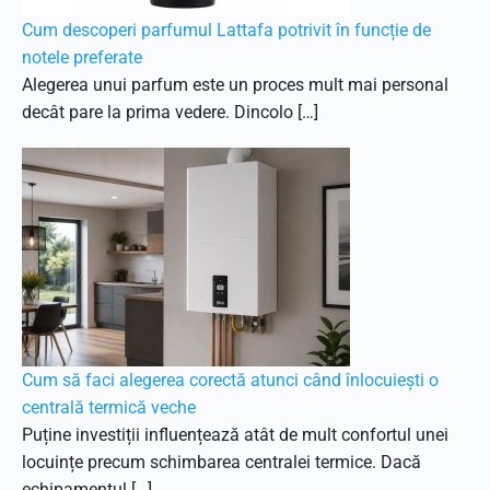
Cum descoperi parfumul Lattafa potrivit în funcție de
notele preferate
Alegerea unui parfum este un proces mult mai personal
decât pare la prima vedere. Dincolo […]
Cum să faci alegerea corectă atunci când înlocuiești o
centrală termică veche
Puține investiții influențează atât de mult confortul unei
locuințe precum schimbarea centralei termice. Dacă
echipamentul […]