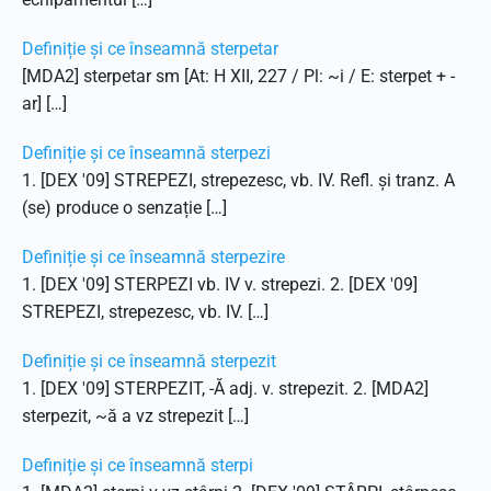
Definiție și ce înseamnă sterpetar
[MDA2] sterpetar sm [At: H XII, 227 / Pl: ~i / E: sterpet + -
ar] […]
Definiție și ce înseamnă sterpezi
1. [DEX '09] STREPEZI, strepezesc, vb. IV. Refl. și tranz. A
(se) produce o senzație […]
Definiție și ce înseamnă sterpezire
1. [DEX '09] STERPEZI vb. IV v. strepezi. 2. [DEX '09]
STREPEZI, strepezesc, vb. IV. […]
Definiție și ce înseamnă sterpezit
1. [DEX '09] STERPEZIT, -Ă adj. v. strepezit. 2. [MDA2]
sterpezit, ~ă a vz strepezit […]
Definiție și ce înseamnă sterpi