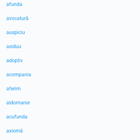
afunda
avocatură
auspiciu
asiduu
adoptiv
acompania
aferim
aidomanie
acufunda
axiomă