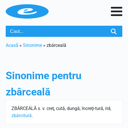
Acasã
»
Sinonime
»
zbârceală
Sinonime pentru
zbârceală
ZBÂRCEÁLĂ s. v. creţ, cută, dungă, încreţi-tură, rid,
zbârcitură
.