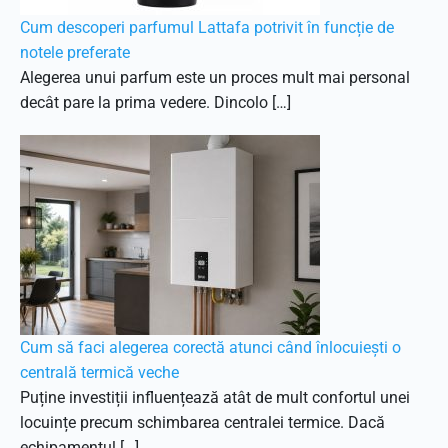
Cum descoperi parfumul Lattafa potrivit în funcție de
notele preferate
Alegerea unui parfum este un proces mult mai personal
decât pare la prima vedere. Dincolo […]
Cum să faci alegerea corectă atunci când înlocuiești o
centrală termică veche
Puține investiții influențează atât de mult confortul unei
locuințe precum schimbarea centralei termice. Dacă
echipamentul […]