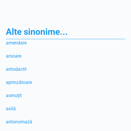
Alte sinonime...
amendare
arsoare
artiodactil
aprinzătoare
asmuțit
axilă
antonomază