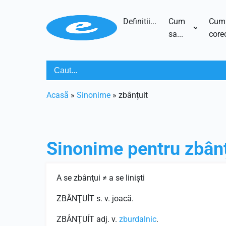
Definitii...
Cum
Cum
sa...
corec
Acasã
»
Sinonime
»
zbânțuit
Sinonime pentru
zbânț
A se zbânţui ≠ a se linişti
ZBÂNŢUÍT s. v. joacă.
ZBÂNŢUÍT adj. v.
zburdalnic
.