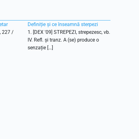
etar
Definiție și ce înseamnă sterpezi
, 227 /
1. [DEX '09] STREPEZI, strepezesc, vb.
IV. Refl. și tranz. A (se) produce o
senzație […]