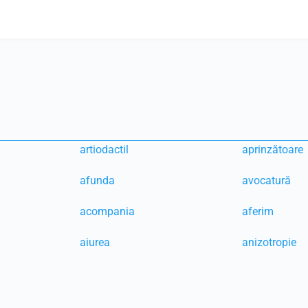
artiodactil
aprinzătoare
afunda
avocatură
acompania
aferim
aiurea
anizotropie