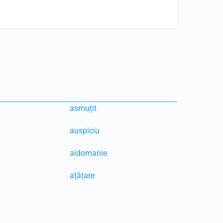
asmuțit
auspiciu
aidomanie
ațâțare