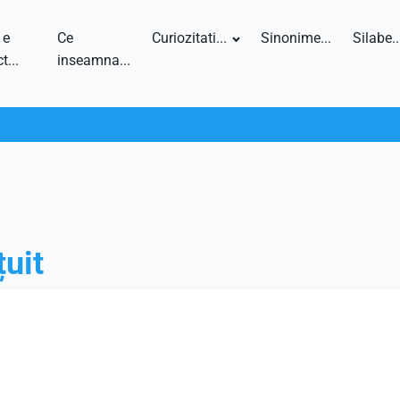
 e
Ce
Curiozitati...
Sinonime...
Silabe..
t...
inseamna...
uit