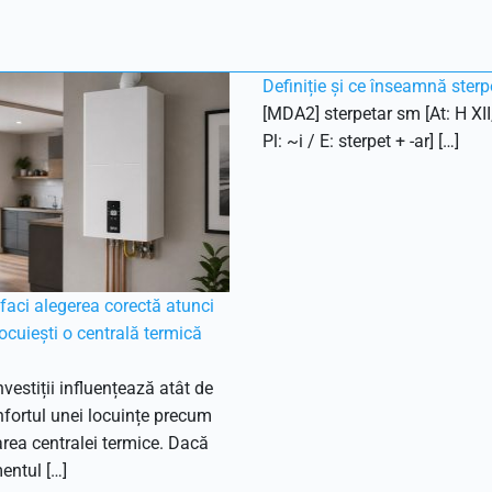
Definiție și ce înseamnă sterp
[MDA2] sterpetar sm [At: H XII
Pl: ~i / E: sterpet + -ar] […]
aci alegerea corectă atunci
ocuiești o centrală termică
nvestiții influențează atât de
fortul unei locuințe precum
ea centralei termice. Dacă
entul […]