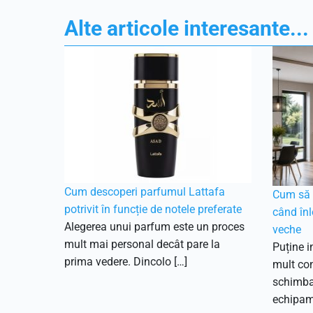
Alte articole interesante...
Cum descoperi parfumul Lattafa
Cum să f
potrivit în funcție de notele preferate
când înl
Alegerea unui parfum este un proces
veche
mult mai personal decât pare la
Puține i
prima vedere. Dincolo […]
mult con
schimbar
echipam