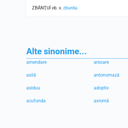
ZBÂNŢUÍ vb. v.
zburda
.
Alte sinonime...
amendare
arsoare
axilă
antonomază
asiduu
adoptiv
acufunda
axiomă