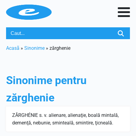
Acasã
»
Sinonime
»
zărghenie
Sinonime pentru
zărghenie
ZĂRGHÉNIE s. v. alienare, alienaţie, boală mintală,
demenţă, nebunie, sminteală, smintire, ţicneală.