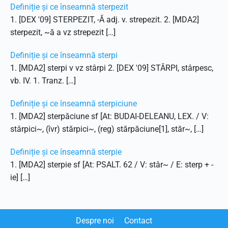
Definiție și ce înseamnă sterpezit
1. [DEX '09] STERPEZIT, -Ă adj. v. strepezit. 2. [MDA2]
sterpezit, ~ă a vz strepezit […]
Definiție și ce înseamnă sterpi
1. [MDA2] sterpi v vz stârpi 2. [DEX '09] STÂRPI, stârpesc,
vb. IV. 1. Tranz. […]
Definiție și ce înseamnă sterpiciune
1. [MDA2] sterpăciune sf [At: BUDAI-DELEANU, LEX. / V:
stârpici~, (îvr) stărpici~, (reg) stărpăciune[1], stăr~, […]
Definiție și ce înseamnă sterpie
1. [MDA2] sterpie sf [At: PSALT. 62 / V: stâr~ / E: sterp + -
ie] […]
Despre noi
Contact