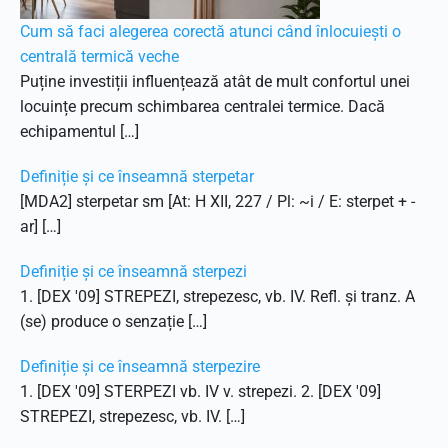
Cum să faci alegerea corectă atunci când înlocuiești o
centrală termică veche
Puține investiții influențează atât de mult confortul unei
locuințe precum schimbarea centralei termice. Dacă
echipamentul […]
Definiție și ce înseamnă sterpetar
[MDA2] sterpetar sm [At: H XII, 227 / Pl: ~i / E: sterpet + -
ar] […]
Definiție și ce înseamnă sterpezi
1. [DEX '09] STREPEZI, strepezesc, vb. IV. Refl. și tranz. A
(se) produce o senzație […]
Definiție și ce înseamnă sterpezire
1. [DEX '09] STERPEZI vb. IV v. strepezi. 2. [DEX '09]
STREPEZI, strepezesc, vb. IV. […]