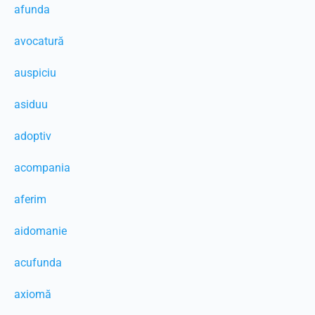
afunda
avocatură
auspiciu
asiduu
adoptiv
acompania
aferim
aidomanie
acufunda
axiomă